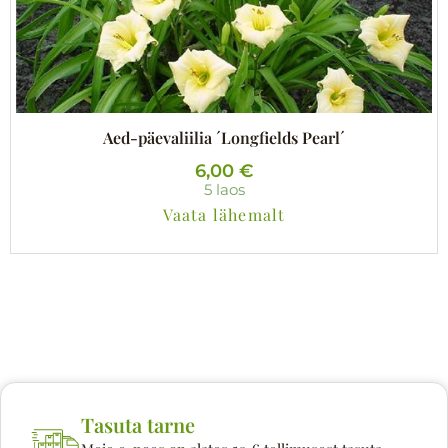
Aed-päevaliilia ´Longfields Pearl´
6,00
€
5 laos
Vaata lähemalt
Tasuta tarne