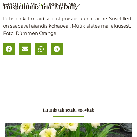
E-POOD
TAIMED
PUISPETUUNIA
›
›
Puispetuunia trio ´MyDolly´
Potis on kolm täidisõielist puispetuunia taime. Suvelilled
on saadaval aiandis kohapeal. Müük alates mai algusest.
Foto: Dümmen Orange
Luunja taimetalu soovitab