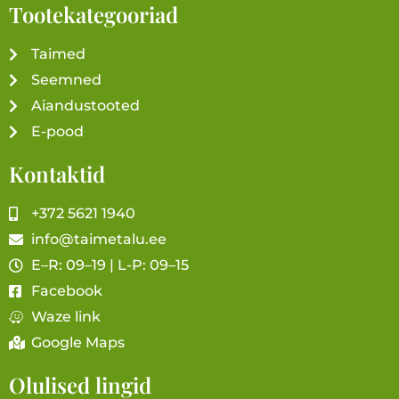
Tootekategooriad
Taimed
Seemned
Aiandustooted
E-pood
Kontaktid
+372 5621 1940
info@taimetalu.ee
E–R: 09–19 | L-P: 09–15
Facebook
Waze link
Google Maps
Olulised lingid