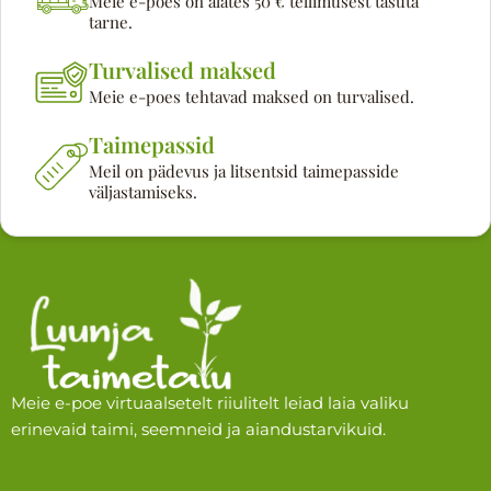
Meie e-poes on alates 50 € tellimusest tasuta
tarne.
Turvalised maksed
Meie e-poes tehtavad maksed on turvalised.
Taimepassid
Meil on pädevus ja litsentsid taimepasside
väljastamiseks.
Meie e-poe virtuaalsetelt riiulitelt leiad laia valiku
erinevaid taimi, seemneid ja aiandustarvikuid.