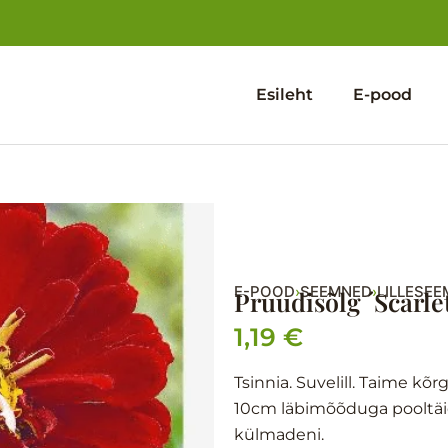
Esileht
E-pood
E-POOD
SEEMNED
LILLESE
›
›
Pruudisõlg ´Scarle
1,19
€
Tsinnia. Suvelill. Taime k
10cm läbimõõduga pooltäidis
külmadeni.