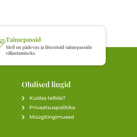
Taimepassid
Meil on pädevus ja litsentsid taimepasside
väljastamiseks.
Olulised lingid
Kuidas tellida?
Privaatsuspoliitika
Müügitingimused