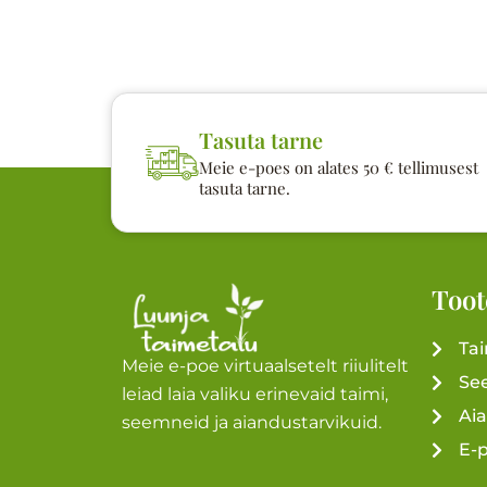
Tasuta tarne
Meie e-poes on alates 50 € tellimusest
tasuta tarne.
Toot
Ta
Meie e-poe virtuaalsetelt riiulitelt
Se
leiad laia valiku erinevaid taimi,
Ai
seemneid ja aiandustarvikuid.
E-