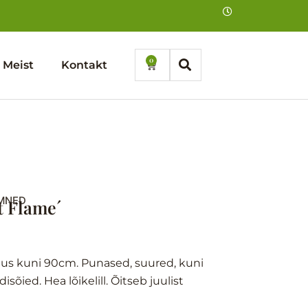
0
Cart
Meist
Kontakt
EMNED
t Flame´
õrgus kuni 90cm. Punased, suured, kuni
õied. Hea lõikelill. Õitseb juulist