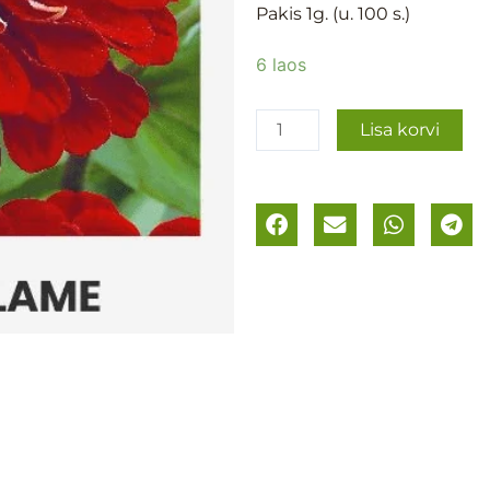
Pakis 1g. (u. 100 s.)
Pruudisõlg
6 laos
´Scarlet
Flame
Lisa korvi
´
kogus