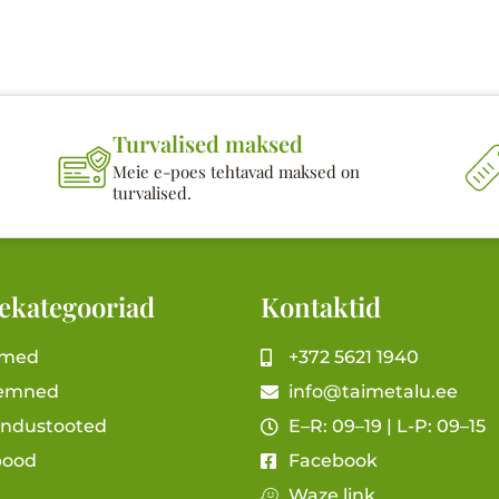
Turvalised maksed
Meie e-poes tehtavad maksed on
turvalised.
ekategooriad
Kontaktid
imed
+372 5621 1940
emned
info@taimetalu.ee
andustooted
E–R: 09–19 | L-P: 09–15
pood
Facebook
Waze link