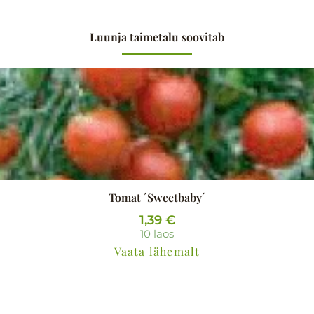
Luunja taimetalu soovitab
Tomat ´Sweetbaby´
1,39
€
10 laos
Vaata lähemalt