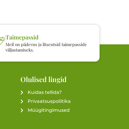
Taimepassid
Meil on pädevus ja litsentsid taimepasside
väljastamiseks.
Olulised lingid
Kuidas tellida?
Privaatsuspoliitika
Müügitingimused