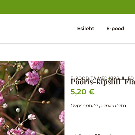
Esileht
E-pood
E-POOD
TAIMED
KIPSLILLED
›
›
Pööris-kipslill ´F
5,20
€
Gypsophila paniculata