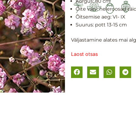
Kõrgus: 8
0 cm
Õite värv: heleroosad täi
Õitsemise aeg:
VI- IX
Suurus: p
ott 13-15 cm
Väljastamine alates mai al
Laost otsas