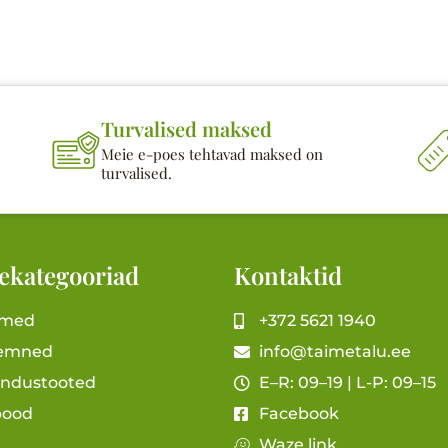
Turvalised maksed
Meie e-poes tehtavad maksed on
turvalised.
ekategooriad
Kontaktid
imed
+372 5621 1940
emned
info@taimetalu.ee
andustooted
E–R: 09–19 | L-P: 09–15
pood
Facebook
Waze link