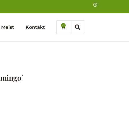
0
Cart
Meist
Kontakt
lamingo´