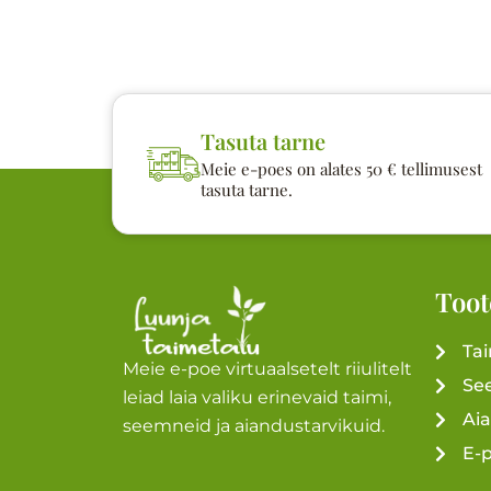
Tasuta tarne
Meie e-poes on alates 50 € tellimusest
tasuta tarne.
Toot
Ta
Meie e-poe virtuaalsetelt riiulitelt
Se
leiad laia valiku erinevaid taimi,
Ai
seemneid ja aiandustarvikuid.
E-