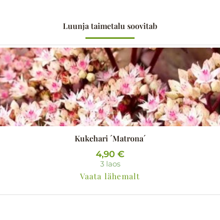
Luunja taimetalu soovitab
Kukehari ´Matrona´
4,90
€
3 laos
Vaata lähemalt