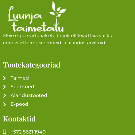
Meie e-poe virtuaalsetelt riiulitelt leiad laia valiku
erinevaid taimi, seemneid ja aiandustarvikuid.
Tootekategooriad
Taimed
Seemned
Aiandustooted
E-pood
Kontaktid
+372 5621 1940