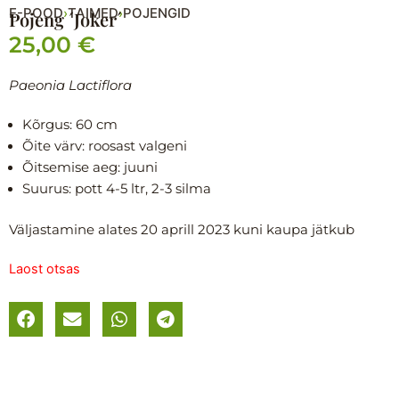
E-POOD
TAIMED
POJENGID
›
›
Pojeng ´Joker´
25,00
€
Paeonia Lactiflora
Kõrgus: 60
cm
Õite värv: roosast valgeni
Õitsemise aeg: juuni
Suurus: pott 4-5 ltr, 2-3 silma
Väljastamine alates 20 aprill 2023 kuni kaupa jätkub
Laost otsas