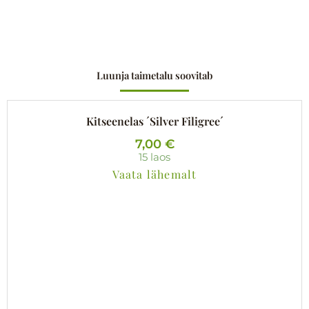
Luunja taimetalu soovitab
Kitseenelas ´Silver Filigree´
7,00
€
15 laos
Vaata lähemalt