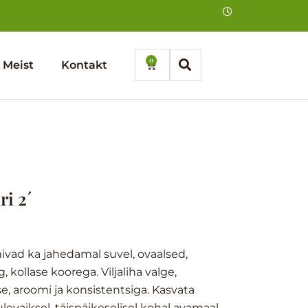
0
Cart
Meist
Kontakt
i 2´
egune
d
mivad ka jahedamal suvel, ovaalsed,
 kollase koorega. Viljaliha valge,
, aroomi ja konsistentsiga. Kasvata
 €.
levaiksel, täispäikeselisel kohal avamaal.