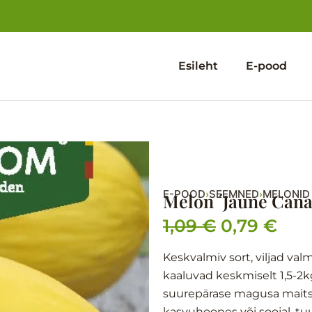
Esileht
E-pood
E-POOD
SEEMNED
MELONID
›
›
Melon ´Jaune Canar
1,09
€
0,79
€
Algne
Pra
hind
hin
Keskvalmiv sort, viljad val
kaaluvad keskmiselt 1,5-2kg,
oli:
on:
suurepärase magusa maitse
1,09 €.
0,79
kasvuhoones või soojal, tuu