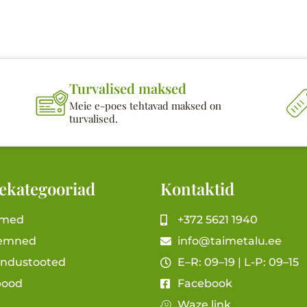
Turvalised maksed
Meie e-poes tehtavad maksed on
turvalised.
ekategooriad
Kontaktid
imed
+372 5621 1940
emned
info@taimetalu.ee
andustooted
E–R: 09–19 | L-P: 09–15
pood
Facebook
Waze link