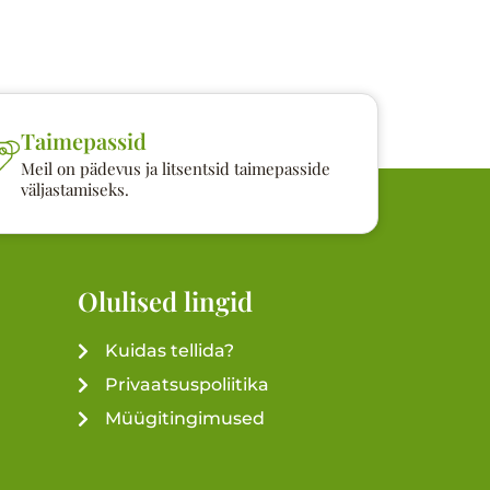
Taimepassid
Meil on pädevus ja litsentsid taimepasside
väljastamiseks.
Olulised lingid
Kuidas tellida?
Privaatsuspoliitika
Müügitingimused