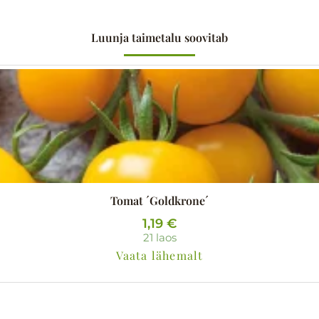
Luunja taimetalu soovitab
Tomat ´Goldkrone´
1,19
€
21 laos
Vaata lähemalt