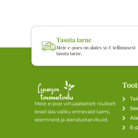
Tasuta tarne
Meie e-poes on alates 50 € tellimusest
tasuta tarne.
Toot
Ta
Meie e-poe virtuaalsetelt riiulitelt
Se
leiad laia valiku erinevaid taimi,
Ai
seemneid ja aiandustarvikuid.
E-