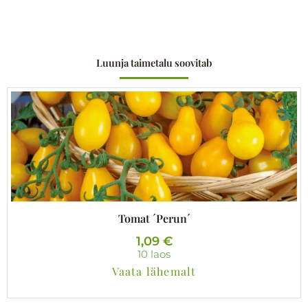
Luunja taimetalu soovitab
Tomat ´Perun´
1,09
€
10 laos
Vaata lähemalt