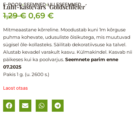
E-POOD
SEEMNED
LILLESEEMNED
›
›
Luht-kastevars ´Goldschleier´
1,29
€
0,69
€
Algne
Praegune
hind
hind
Mitmeaastane kõrreline. Moodustab kuni 1m kõrguse
puhma kohevate, udusuliste õisikutega, mis muutuvad
oli:
on:
sügisel õle-kollasteks. Säilitab dekoratiivsuse ka talvel.
1,29 €.
0,69 €.
Alustab kevadel varakult kasvu. Külmakindel. Kasvab nii
päikeses kui ka poolvarjus.
Seemnete parim enne
07.2025
Pakis 1 g. (u. 2600 s.)
Laost otsas