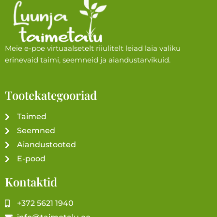
Meie e-poe virtuaalsetelt riiulitelt leiad laia valiku
erinevaid taimi, seemneid ja aiandustarvikuid.
Tootekategooriad
Taimed
Seemned
Aiandustooted
E-pood
Kontaktid
+372 5621 1940