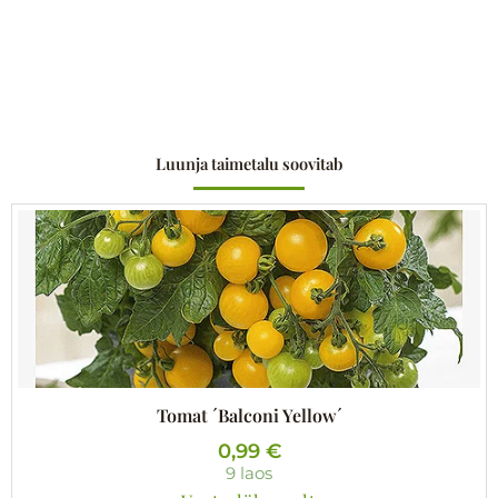
Luunja taimetalu soovitab
Tomat ´Balconi Yellow´
0,99
€
9 laos