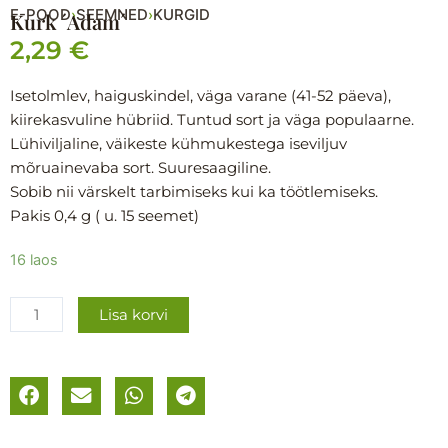
E-POOD
SEEMNED
KURGID
›
›
Kurk ´Adam´
2,29
€
Isetolmlev, haiguskindel, väga varane (41-52 päeva),
kiirekasvuline hübriid. Tuntud sort ja väga populaarne.
Lühiviljaline, väikeste kühmukestega iseviljuv
mõruainevaba sort. Suuresaagiline.
Sobib nii värskelt tarbimiseks kui ka töötlemiseks.
Pakis 0,4 g ( u. 15 seemet)
Kurk
16 laos
´Adam
´
Lisa korvi
kogus