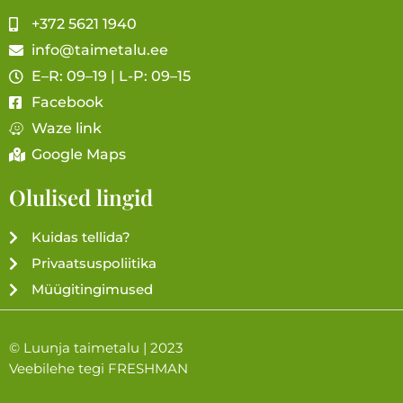
+372 5621 1940
info@taimetalu.ee
E–R: 09–19 | L-P: 09–15
Facebook
Waze link
Google Maps
Olulised lingid
Kuidas tellida?
Privaatsuspoliitika
Müügitingimused
© Luunja taimetalu | 2023
Veebilehe tegi
FRESHMAN