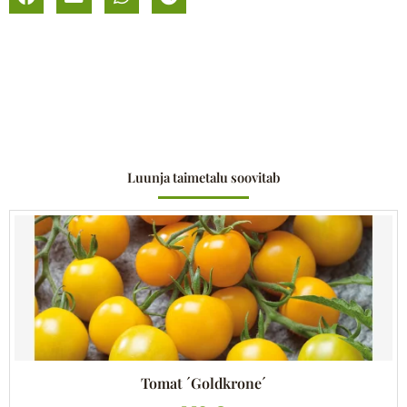
Luunja taimetalu soovitab
Tomat ´Goldkrone´