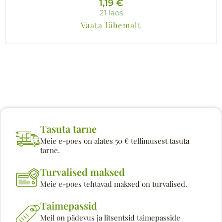
1,19
€
21 laos
Vaata lähemalt
Tasuta tarne
Meie e-poes on alates 50 € tellimusest tasuta
tarne.
Turvalised maksed
Meie e-poes tehtavad maksed on turvalised.
Taimepassid
Meil on pädevus ja litsentsid taimepasside