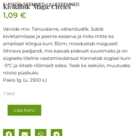
E-POOD
SEEMNED
LILLESEEMNED
›
›
Kivikilbik ´Magic Circles´
1,09
€
Värvide mix. Tänuväärne, vähenõudlik. Sobib
kiviktaimlasse ja peenra esiserva ja miks mitte ka
amplisse! Kõrgus kuni 30cm, moodustab magusalt
lõhnava padjandi, mis kasvab pidevalt suuremaks ja on
sügiseks tõeline vaatamisväärsus! Kannatab sügisel kuni
-5*C ja õitseb rõõmsalt edasi. Teeb ka isekülvi, muutudes
niiviisi püsikuks.
Pakis 1g. (u. 2500 s.)
Kivikilbik
1 laos
´Magic
Circles
Lisa korvi
´
kogus