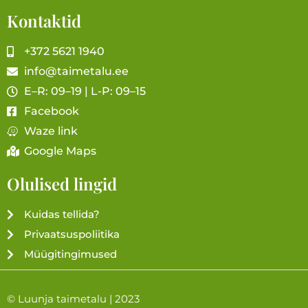
Kontaktid
+372 5621 1940
info@taimetalu.ee
E–R: 09–19 | L-P: 09–15
Facebook
Waze link
Google Maps
Olulised lingid
Kuidas tellida?
Privaatsuspoliitika
Müügitingimused
© Luunja taimetalu | 2023