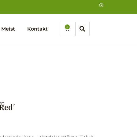
0
Cart
Meist
Kontakt
ED
 Red´