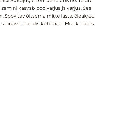
 kasvukujuga. Lehtdekoratiivne. Talub
samini kasvab poolvarjus ja varjus. Seal
m. Soovitav õitsema mitte lasta, õiealged
n saadaval aiandis kohapeal. Müük alates