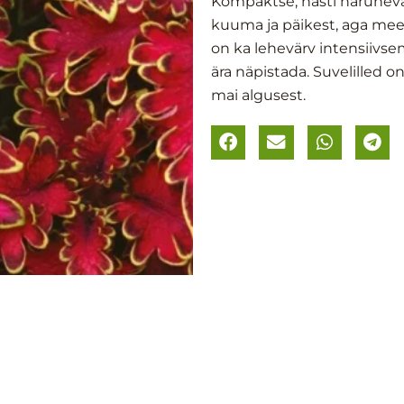
Kompaktse, hästi haruneva
kuuma ja päikest, aga meel
on ka lehevärv intensiivse
ära näpistada. Suvelilled o
mai algusest.