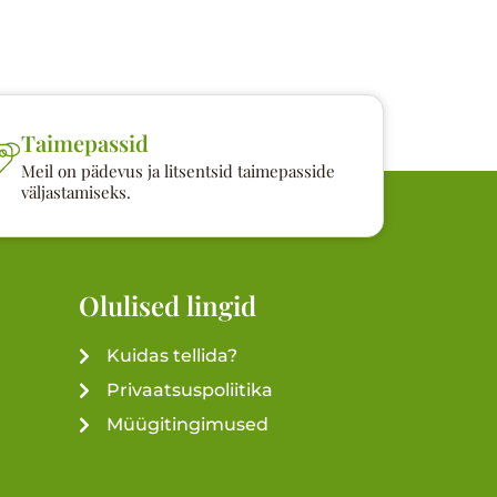
Taimepassid
Meil on pädevus ja litsentsid taimepasside
väljastamiseks.
Olulised lingid
Kuidas tellida?
Privaatsuspoliitika
Müügitingimused