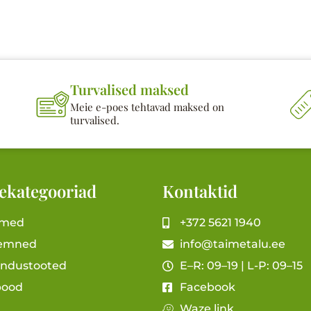
Turvalised maksed
Meie e-poes tehtavad maksed on
turvalised.
ekategooriad
Kontaktid
imed
+372 5621 1940
emned
info@taimetalu.ee
andustooted
E–R: 09–19 | L-P: 09–15
pood
Facebook
Waze link