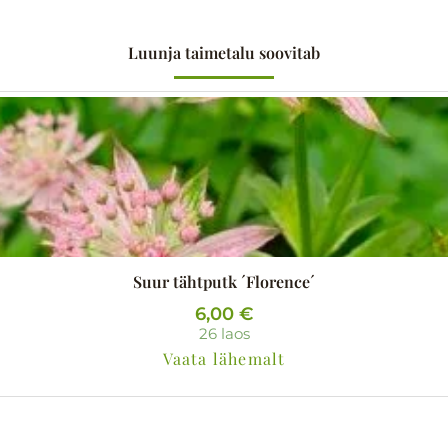
Luunja taimetalu soovitab
Suur tähtputk ´Florence´
6,00
€
26 laos
Vaata lähemalt