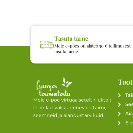
Tasuta tarne
Meie e-poes on alates 50 € tellimusest
tasuta tarne.
Toot
Ta
Meie e-poe virtuaalsetelt riiulitelt
Se
leiad laia valiku erinevaid taimi,
Ai
seemneid ja aiandustarvikuid.
E-