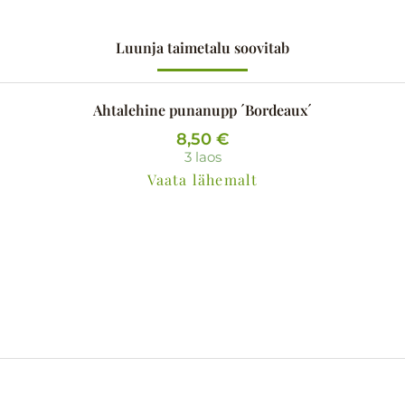
Luunja taimetalu soovitab
Ahtalehine punanupp ´Bordeaux´
8,50
€
3 laos
Vaata lähemalt