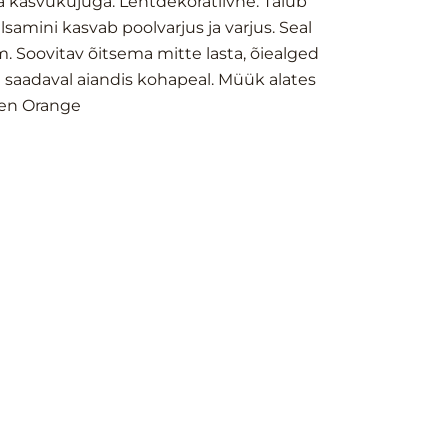
 kasvukujuga. Lehtdekoratiivne. Talub
samini kasvab poolvarjus ja varjus. Seal
m. Soovitav õitsema mitte lasta, õiealged
n saadaval aiandis kohapeal. Müük alates
men Orange