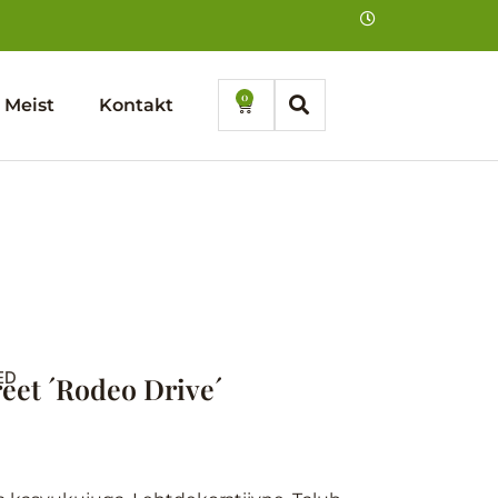
0
Cart
Meist
Kontakt
ED
eet ´Rodeo Drive´