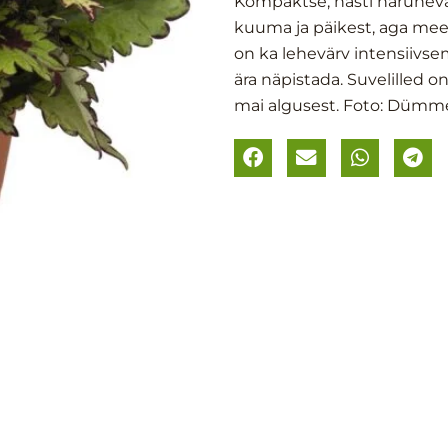
Kompaktse, hästi haruneva
kuuma ja päikest, aga meel
on ka lehevärv intensiivse
ära näpistada. Suvelilled o
mai algusest. Foto: Düm