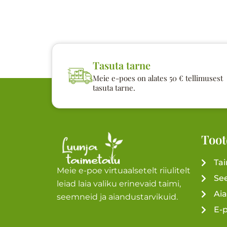
Tasuta tarne
Meie e-poes on alates 50 € tellimusest
tasuta tarne.
Toot
Ta
Meie e-poe virtuaalsetelt riiulitelt
Se
leiad laia valiku erinevaid taimi,
Ai
seemneid ja aiandustarvikuid.
E-