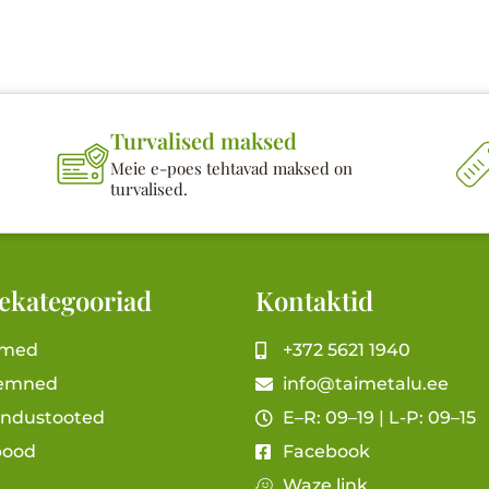
Turvalised maksed
Meie e-poes tehtavad maksed on
turvalised.
ekategooriad
Kontaktid
imed
+372 5621 1940
emned
info@taimetalu.ee
andustooted
E–R: 09–19 | L-P: 09–15
pood
Facebook
Waze link