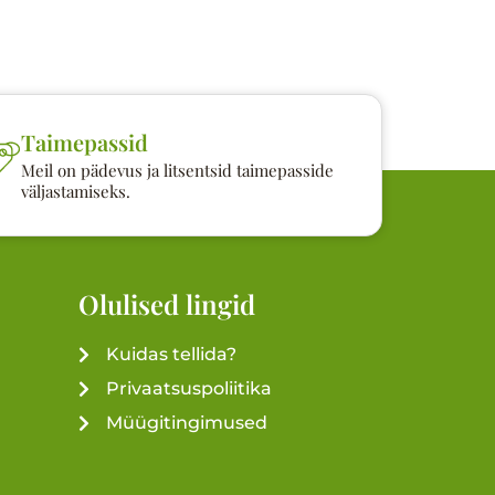
Taimepassid
Meil on pädevus ja litsentsid taimepasside
väljastamiseks.
Olulised lingid
Kuidas tellida?
Privaatsuspoliitika
Müügitingimused