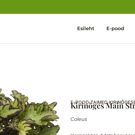
Esileht
E-pood
E-POOD
TAIMED
KIRINÕGES
›
›
Kirinõges Main Str
Coleus