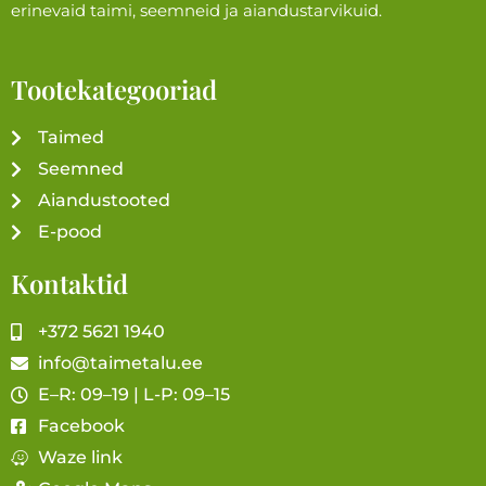
erinevaid taimi, seemneid ja aiandustarvikuid.
Tootekategooriad
Taimed
Seemned
Aiandustooted
E-pood
Kontaktid
+372 5621 1940
info@taimetalu.ee
E–R: 09–19 | L-P: 09–15
Facebook
Waze link