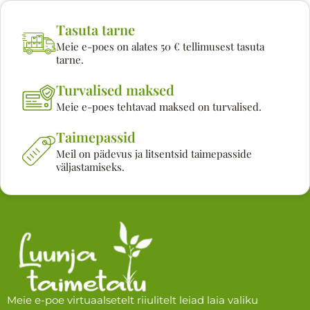
Tasuta tarne
Meie e-poes on alates 50 € tellimusest tasuta
tarne.
Turvalised maksed
Meie e-poes tehtavad maksed on turvalised.
Taimepassid
Meil on pädevus ja litsentsid taimepasside
väljastamiseks.
Meie e-poe virtuaalsetelt riiulitelt leiad laia valiku