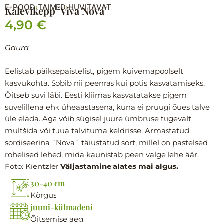
E-POOD
TAIMED
HUVITAVAT
›
›
Kalevikepp ´Viva Nova´
4,90
€
Gaura
Eelistab päiksepaistelist, pigem kuivemapoolselt
kasvukohta. Sobib nii peenras kui potis kasvatamiseks.
Õitseb suvi läbi. Eesti kliimas kasvatatakse pigem
suvelillena ehk üheaastasena, kuna ei pruugi õues talve
üle elada. Aga võib sügisel juure ümbruse tugevalt
multšida või tuua talvituma keldrisse. Armastatud
sordiseerina ´Nova´ täiustatud sort, millel on pastelsed
rohelised lehed, mida kaunistab peen valge lehe äär.
Foto: Kientzler
Väljastamine alates mai algus.
30-40 cm
Kõrgus
juuni-külmadeni
Õitsemise aeg