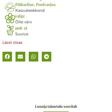
Päikseline, Poolvarjus
Kasvukeskkond
valge
Õite värv
pott 2L
Suurus
Laost otsas
Luunja taimetalu soovitab