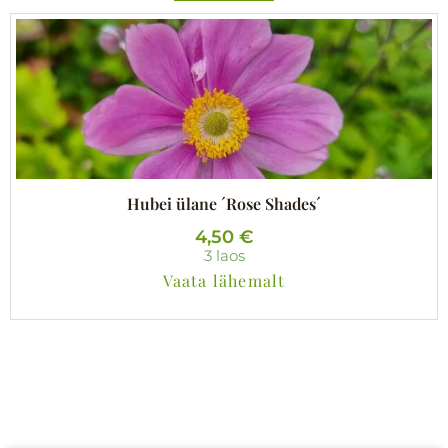
Hubei ülane ´Rose Shades´
4,50
€
3 laos
Vaata lähemalt