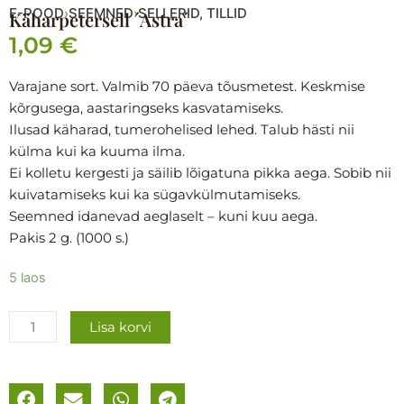
E-POOD
SEEMNED
SELLERID, TILLID
›
›
Käharpetersell ´Astra´
1,09
€
Varajane sort. Valmib 70 päeva tõusmetest. Keskmise
kõrgusega, aastaringseks kasvatamiseks.
Ilusad käharad, tumerohelised lehed. Talub hästi nii
külma kui ka kuuma ilma.
Ei kolletu kergesti ja säilib lõigatuna pikka aega. Sobib nii
kuivatamiseks kui ka sügavkülmutamiseks.
Seemned idanevad aeglaselt – kuni kuu aega.
Pakis 2 g. (1000 s.)
Käharpetersell
5 laos
´Astra
´
Lisa korvi
kogus