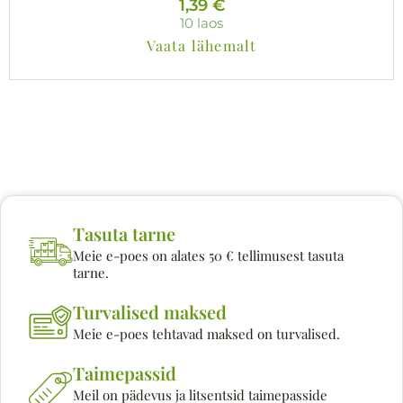
1,39
€
10 laos
Vaata lähemalt
Tasuta tarne
Meie e-poes on alates 50 € tellimusest tasuta
tarne.
Turvalised maksed
Meie e-poes tehtavad maksed on turvalised.
Taimepassid
Meil on pädevus ja litsentsid taimepasside