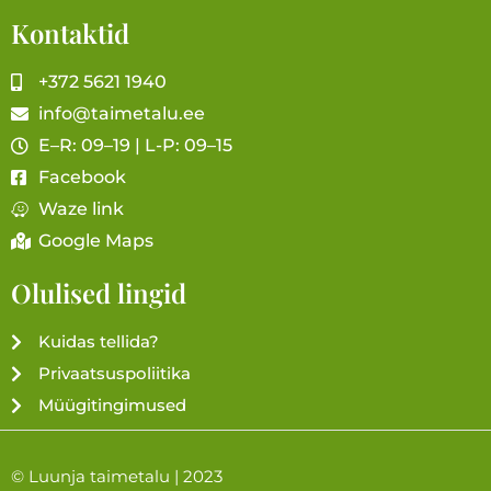
Kontaktid
+372 5621 1940
info@taimetalu.ee
E–R: 09–19 | L-P: 09–15
Facebook
Waze link
Google Maps
Olulised lingid
Kuidas tellida?
Privaatsuspoliitika
Müügitingimused
© Luunja taimetalu | 2023