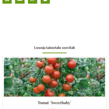
Luunja taimetalu soovitab
Tomat ´Sweetbaby´