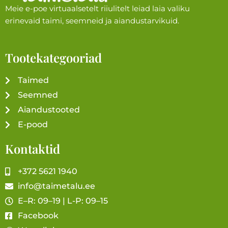
Meie e-poe virtuaalsetelt riiulitelt leiad laia valiku
erinevaid taimi, seemneid ja aiandustarvikuid.
Tootekategooriad
Taimed
Seemned
Aiandustooted
E-pood
Kontaktid
+372 5621 1940
info@taimetalu.ee
E–R: 09–19 | L-P: 09–15
Facebook