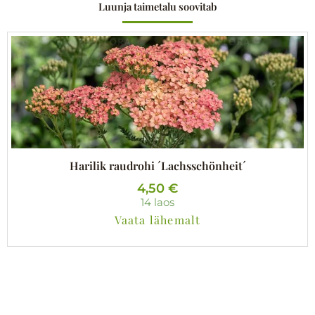
Luunja taimetalu soovitab
Harilik raudrohi ´Lachsschönheit´
4,50
€
14 laos
Vaata lähemalt