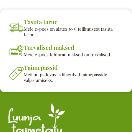
Tasuta tarne
Meie e-poes on alates 50 € tellimusest tasuta
tarne.
Turvalised maksed
Meie e-poes tehtavad maksed on turvalised.
Taimepassid
Meil on pädevus ja litsentsid taimepasside
väljastamiseks.