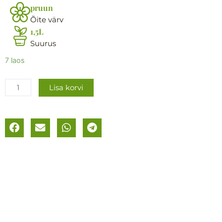
pruun
Õite värv
1,5L
Suurus
Jaapani
7 laos
tarn
´Vanilla
Lisa korvi
Ice
´
kogus