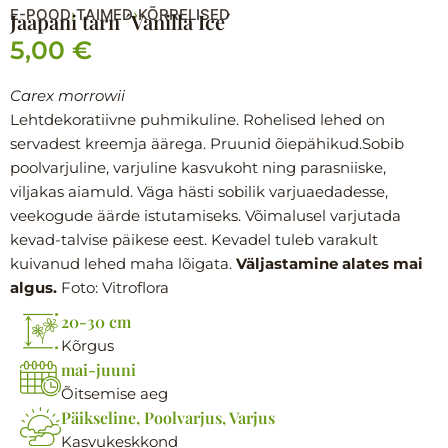
E-POOD
TAIMED
KÕRRELISED
›
›
Jaapani tarn ´Vanilla Ice´
5,00
€
Carex morrowii
Lehtdekoratiivne puhmikuline. Rohelised lehed on
servadest kreemja äärega. Pruunid õiepähikud.Sobib
poolvarjuline, varjuline kasvukoht ning parasniiske,
viljakas aiamuld. Väga hästi sobilik varjuaedadesse,
veekogude äärde istutamiseks. Võimalusel varjutada
kevad-talvise päikese eest. Kevadel tuleb varakult
kuivanud lehed maha lõigata.
Väljastamine alates mai
algus.
Foto: Vitroflora
20-30 cm
Kõrgus
mai-juuni
Õitsemise aeg
Päikseline, Poolvarjus, Varjus
Kasvukeskkond