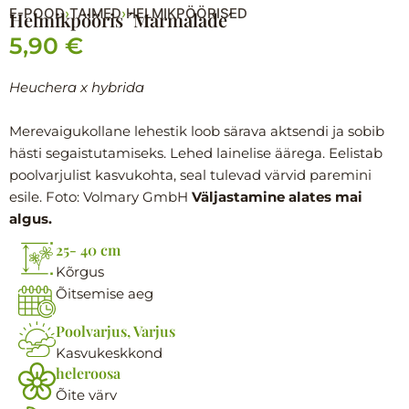
E-POOD
TAIMED
HELMIKPÖÖRISED
›
›
Helmikpööris ´Marmalade´
5,90
€
Heuchera x hybrida
Merevaigukollane lehestik loob särava aktsendi ja sobib
hästi segaistutamiseks. Lehed lainelise äärega. Eelistab
poolvarjulist kasvukohta, seal tulevad värvid paremini
esile. Foto: Volmary GmbH
Väljastamine alates mai
algus.
25- 40 cm
Kõrgus
Õitsemise aeg
Poolvarjus, Varjus
Kasvukeskkond
heleroosa
Õite värv