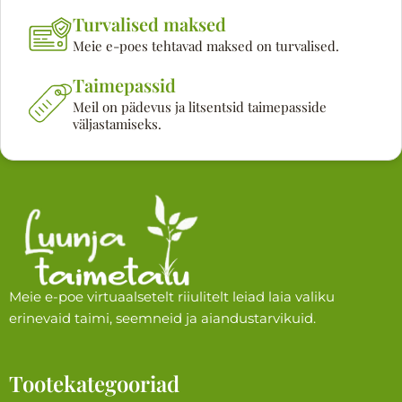
Turvalised maksed
Meie e-poes tehtavad maksed on turvalised.
Taimepassid
Meil on pädevus ja litsentsid taimepasside
väljastamiseks.
Meie e-poe virtuaalsetelt riiulitelt leiad laia valiku
erinevaid taimi, seemneid ja aiandustarvikuid.
Tootekategooriad