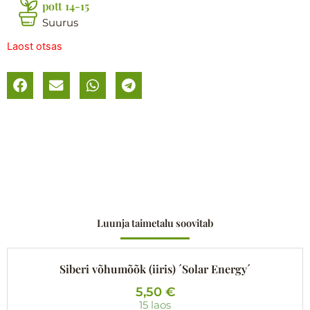
pott 14-15
Suurus
Laost otsas
Luunja taimetalu soovitab
Siberi võhumõõk (iiris) ´Solar Energy´
5,50
€
15 laos