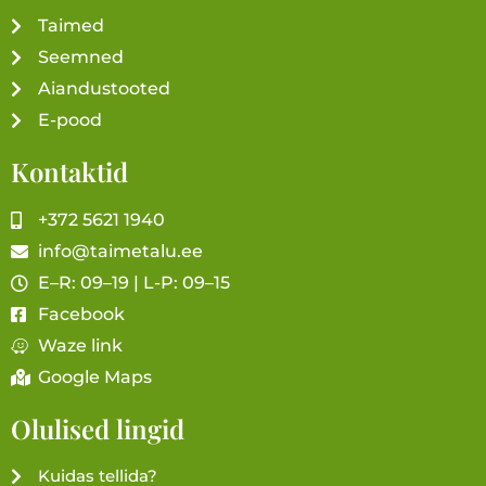
Taimed
Seemned
Aiandustooted
E-pood
Kontaktid
+372 5621 1940
info@taimetalu.ee
E–R: 09–19 | L-P: 09–15
Facebook
Waze link
Google Maps
Olulised lingid
Kuidas tellida?