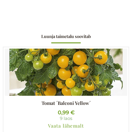
Luunja taimetalu soovitab
Tomat ´Balconi Yellow´
0,99
€
9 laos
Vaata lähemalt