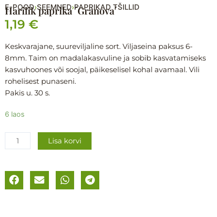
E-POOD
SEEMNED
PAPRIKAD TŠILLID
›
›
Harilik paprika ´Granova´
1,19
€
Keskvarajane, suureviljaline sort. Viljaseina paksus 6-
8mm. Taim on madalakasvuline ja sobib kasvatamiseks
kasvuhoones või soojal, päikeselisel kohal avamaal. Vili
rohelisest punaseni.
Pakis u. 30 s.
Harilik
6 laos
paprika
´Granova
Lisa korvi
´
kogus