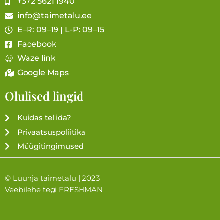
+372 5621 1940
info@taimetalu.ee
E–R: 09–19 | L-P: 09–15
Facebook
Waze link
Google Maps
Olulised lingid
Kuidas tellida?
Privaatsuspoliitika
Müügitingimused
© Luunja taimetalu | 2023
Veebilehe tegi
FRESHMAN