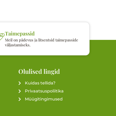
Taimepassid
Meil on pädevus ja litsentsid taimepasside
väljastamiseks.
Olulised lingid
Kuidas tellida?
Privaatsuspoliitika
Müügitingimused