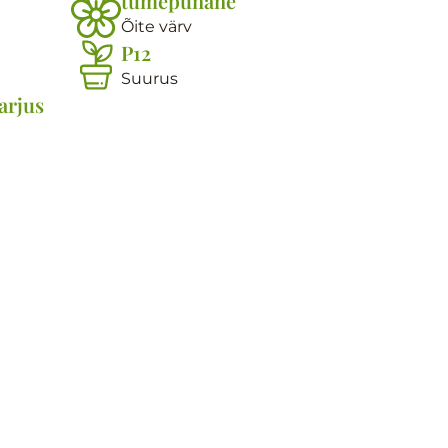
tumepunane
Õite värv
P12
Suurus
arjus