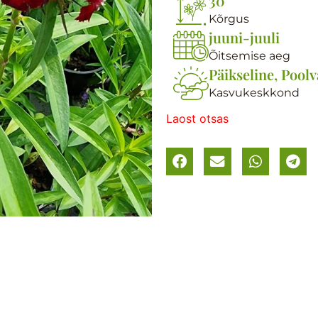
30
Kõrgus
juuni-juuli
Õitsemise aeg
Päikseline, Poolv
Kasvukeskkond
Laost otsas