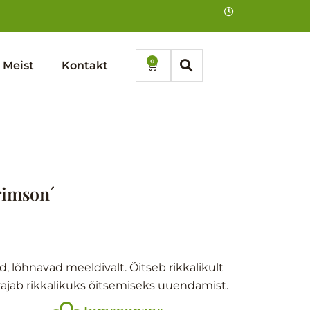
0
Cart
Meist
Kontakt
rimson´
 lõhnavad meeldivalt. Õitseb rikkalikult
 vajab rikkalikuks õitsemiseks uuendamist.