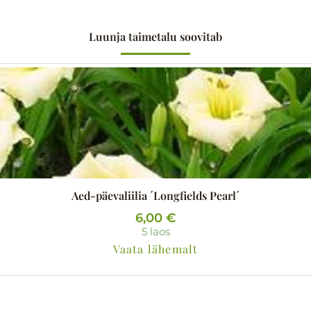
Luunja taimetalu soovitab
Aed-päevaliilia ´Longfields Pearl´
6,00
€
5 laos
Vaata lähemalt