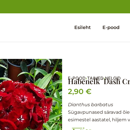
Esileht
E-pood
E-POOD
TAIMED
NELGID
›
›
Habenelk ´Dash C
2,90
€
Dianthus barbatus
Sügavpunased säravad õied,
esimestel aastatel, hiljem