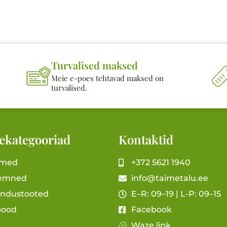
Turvalised maksed
Meie e-poes tehtavad maksed on
turvalised.
ekategooriad
Kontaktid
imed
+372 5621 1940
emned
info@taimetalu.ee
andustooted
E–R: 09–19 | L-P: 09–15
pood
Facebook
Waze link