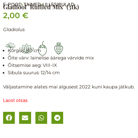
E-POOD
TAIMED
LILLESIBULAD
›
›
Gladiool ´Ruffled Mix´ (3tk)
2,00
€
Gladiolus
Kõrgus: 8
0 cm
Õite värv: lainelise äärega värvide mix
Õitsemise aeg:
VIII-IX
Sibula suurus: 12/14 cm
Väljastamine alates mai algusest 2022 kuni kaupa jätkub.
Laost otsas