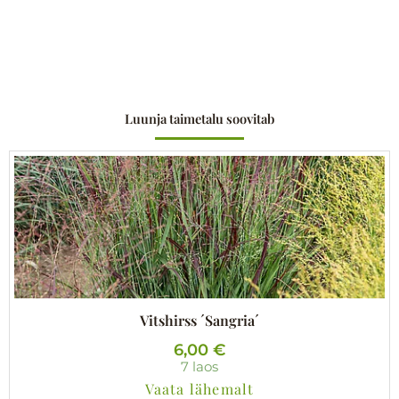
Luunja taimetalu soovitab
Vitshirss ´Sangria´
6,00
€
7 laos
Vaata lähemalt