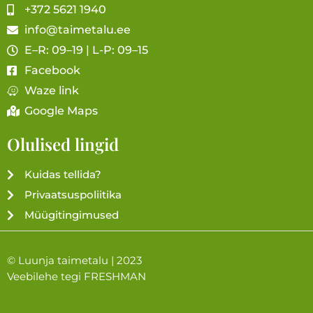
+372 5621 1940
info@taimetalu.ee
E–R: 09–19 | L-P: 09–15
Facebook
Waze link
Google Maps
Olulised lingid
Kuidas tellida?
Privaatsuspoliitika
Müügitingimused
© Luunja taimetalu | 2023
Veebilehe tegi
FRESHMAN