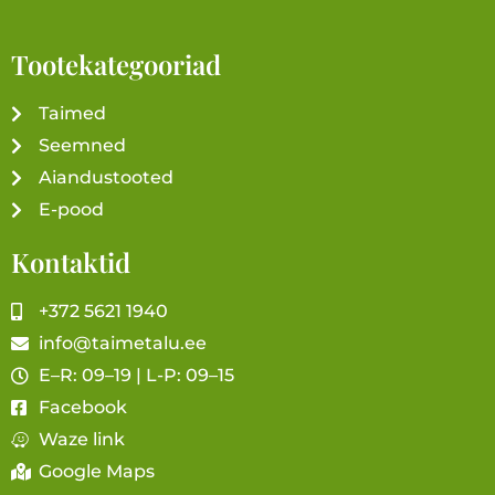
Tootekategooriad
Taimed
Seemned
Aiandustooted
E-pood
Kontaktid
+372 5621 1940
info@taimetalu.ee
E–R: 09–19 | L-P: 09–15
Facebook
Waze link
Google Maps