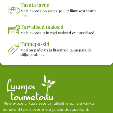
Tasuta tarne
Meie e-poes on alates 50 € tellimusest tasuta
tarne.
Turvalised maksed
Meie e-poes tehtavad maksed on turvalised.
Taimepassid
Meil on pädevus ja litsentsid taimepasside
väljastamiseks.
Meie e-poe virtuaalsetelt riiulitelt leiad laia valiku
erinevaid taimi, seemneid ja aiandustarvikuid.