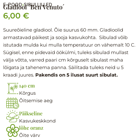
E-POOD
SIBULLILLED
›
Gladiool ´Ben Venuto´
6,00
€
Suureõieline gladiool. Õie suurus 60 mm. Gladioolid
armastavad päikest ja sooja kasvukohta. Sibulad võib
istutada mulda kui mulla temperatuur on vähemalt 10 C.
Sügisel, enne pidevaid öökülmi, tuleks sibulad mullast
välja võtta, varred paari cm kõrguselt sibulast maha
lõigata ja tahenema panna. Säilitada tuleks neid u 5
kraadi juures.
Pakendis on 5 ilusat suurt sibulat.
140 cm
Kõrgus
Õitsemise aeg
Päikseline
Kasvukeskkond
lõhe oranz
Õite värv