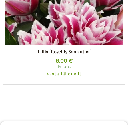
Liilia ´Roselily Samantha´
8,00
€
19 laos
Vaata lähemalt