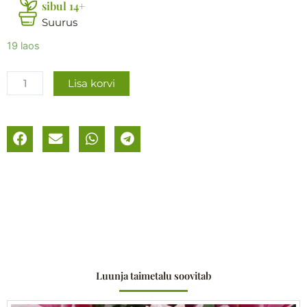
sibul 14+
Suurus
Gladiool
19 laos
´Ben
Venuto
Lisa korvi
´
kogus
Luunja taimetalu soovitab