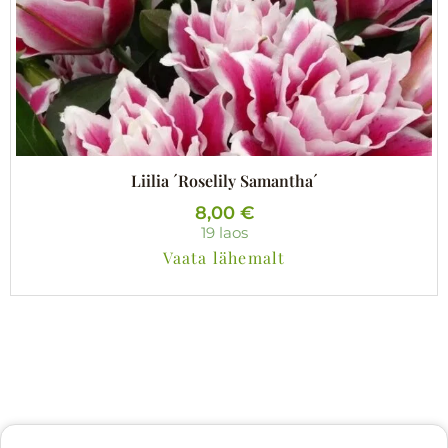
Liilia ´Roselily Samantha´
8,00
€
19 laos
Vaata lähemalt