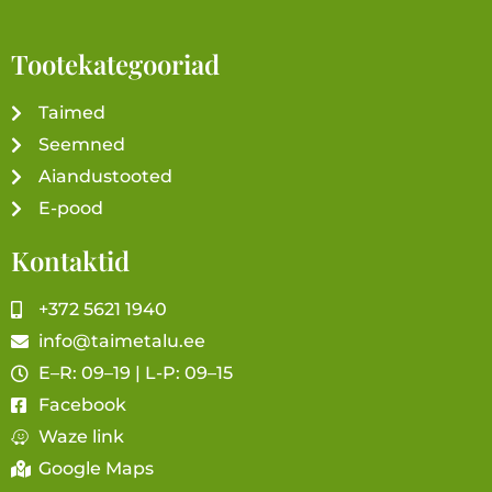
Tootekategooriad
Taimed
Seemned
Aiandustooted
E-pood
Kontaktid
+372 5621 1940
info@taimetalu.ee
E–R: 09–19 | L-P: 09–15
Facebook
Waze link
Google Maps