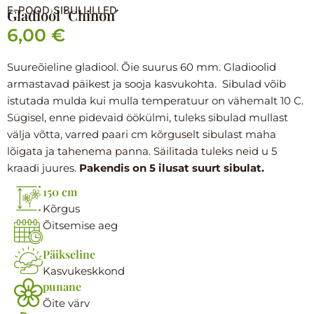
E-POOD
SIBULLILLED
›
Gladiool ´Chinon´
6,00
€
Suureõieline gladiool. Õie suurus 60 mm. Gladioolid
armastavad päikest ja sooja kasvukohta. Sibulad võib
istutada mulda kui mulla temperatuur on vähemalt 10 C.
Sügisel, enne pidevaid öökülmi, tuleks sibulad mullast
välja võtta, varred paari cm kõrguselt sibulast maha
lõigata ja tahenema panna. Säilitada tuleks neid u 5
kraadi juures.
Pakendis on 5 ilusat suurt sibulat.
150 cm
Kõrgus
Õitsemise aeg
Päikseline
Kasvukeskkond
punane
Õite värv