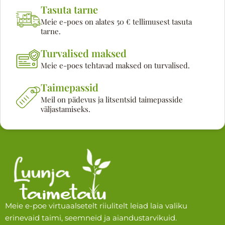
Tasuta tarne
Meie e-poes on alates 50 € tellimusest tasuta
tarne.
Turvalised maksed
Meie e-poes tehtavad maksed on turvalised.
Taimepassid
Meil on pädevus ja litsentsid taimepasside
väljastamiseks.
Meie e-poe virtuaalsetelt riiulitelt leiad laia valiku
erinevaid taimi, seemneid ja aiandustarvikuid.