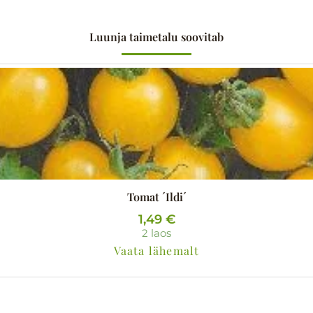
Luunja taimetalu soovitab
Tomat ´Ildi´
1,49
€
2 laos
Vaata lähemalt