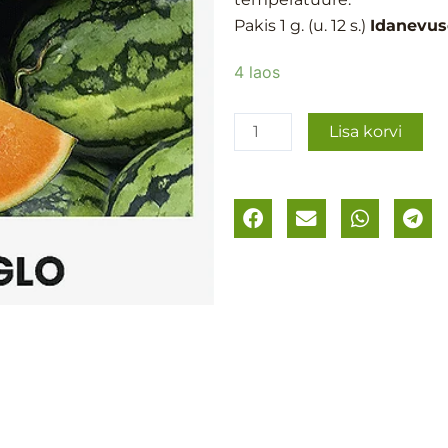
Pakis 1 g. (u. 12 s.)
Idanevus
Arbuus
4 laos
´Orangeglo
´
Lisa korvi
kogus