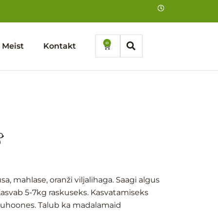
0
Cart
Meist
Kontakt
D
´
egune
d
, mahlase, oranži viljalihaga. Saagi algus
asvab 5-7kg raskuseks. Kasvatamiseks
asvuhoones. Talub ka madalamaid
 €.