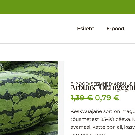
Esileht
E-pood
E-POOD
SEEMNED
ARBUUSI
›
›
Arbuus ´Orangeglo
1,39
€
0,79
€
Algne
Pra
hind
hin
Keskvarajane sort on magusa
tõusmetest 85-90 päeva. K
oli:
on:
avamaal, katteloori all, k
1,39 €.
0,79
temperatuure.