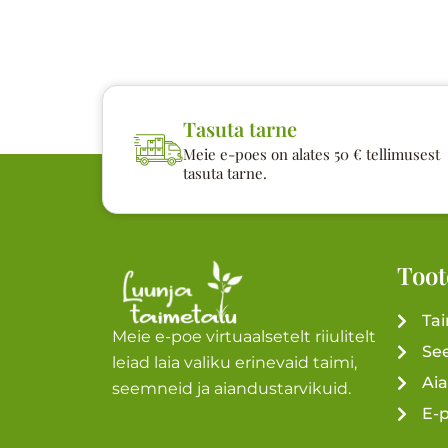
Tasuta tarne
Meie e-poes on alates 50 € tellimusest
tasuta tarne.
Toot
Ta
Meie e-poe virtuaalsetelt riiulitelt
Se
leiad laia valiku erinevaid taimi,
Ai
seemneid ja aiandustarvikuid.
E-