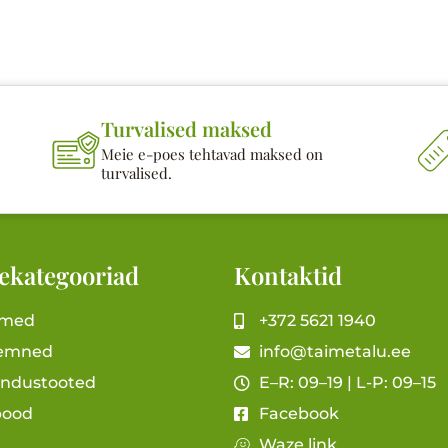
Turvalised maksed
Meie e-poes tehtavad maksed on
turvalised.
ekategooriad
Kontaktid
imed
+372 5621 1940
emned
info@taimetalu.ee
andustooted
E–R: 09–19 | L-P: 09–15
pood
Facebook
Waze link