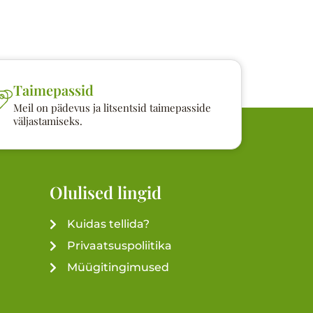
Taimepassid
Meil on pädevus ja litsentsid taimepasside
väljastamiseks.
Olulised lingid
Kuidas tellida?
Privaatsuspoliitika
Müügitingimused