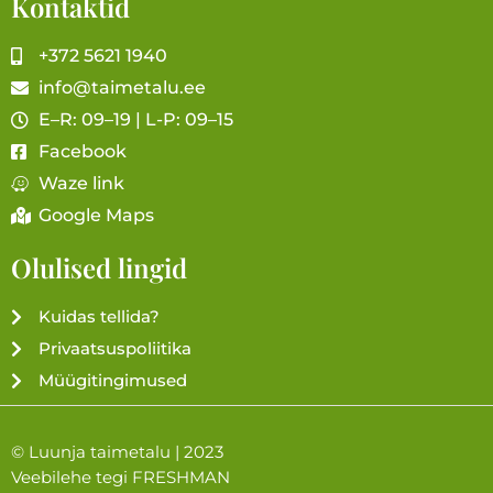
Kontaktid
+372 5621 1940
info@taimetalu.ee
E–R: 09–19 | L-P: 09–15
Facebook
Waze link
Google Maps
Olulised lingid
Kuidas tellida?
Privaatsuspoliitika
Müügitingimused
© Luunja taimetalu | 2023
Veebilehe tegi
FRESHMAN