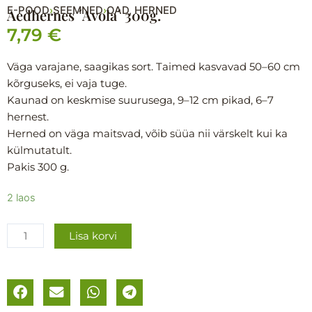
E-POOD
SEEMNED
OAD, HERNED
›
›
Aedhernes ´Avola´ 300g.
7,79
€
Väga varajane, saagikas sort. Taimed kasvavad 50–60 cm
kõrguseks, ei vaja tuge.
Kaunad on keskmise suurusega, 9–12 cm pikad, 6–7
hernest.
Herned on väga maitsvad, võib süüa nii värskelt kui ka
külmutatult.
Pakis 300 g.
Aedhernes
2 laos
´Avola
´
Lisa korvi
300g.
kogus