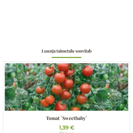
Luunja taimetalu soovitab
Tomat ´Sweetbaby´
1,39
€