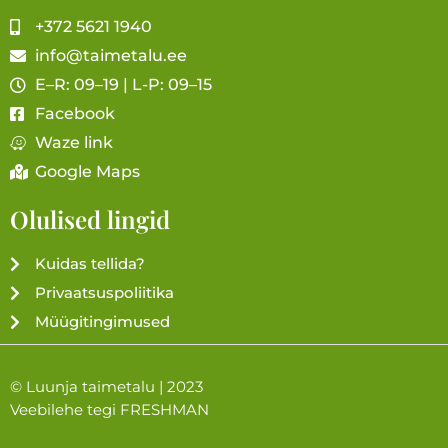
+372 5621 1940
info@taimetalu.ee
E–R: 09–19 | L-P: 09–15
Facebook
Waze link
Google Maps
Olulised lingid
Kuidas tellida?
Privaatsuspoliitika
Müügitingimused
© Luunja taimetalu | 2023
Veebilehe tegi
FRESHMAN