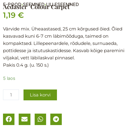
E-POOD
SEEMNED
LILLESEEMNED
›
›
Aedaster ´Colour Carpet´
1,19
€
Värvide mix. Üheaastased, 25 cm kõrgused õied. Õied
kasvavad kuni 6-7 cm läbimõõduga, taimed on
kompaktsed. Lillepeenardele, rõdudele, surnuaeda,
pottidesse ja istutuskastidesse. Kasvab kõige paremini
viljakal, vett läbilaskval pinnasel.
Pakis 0.4 g. (u. 150 s.)
Aedaster
5 laos
´Colour
Carpet
Lisa korvi
´
kogus