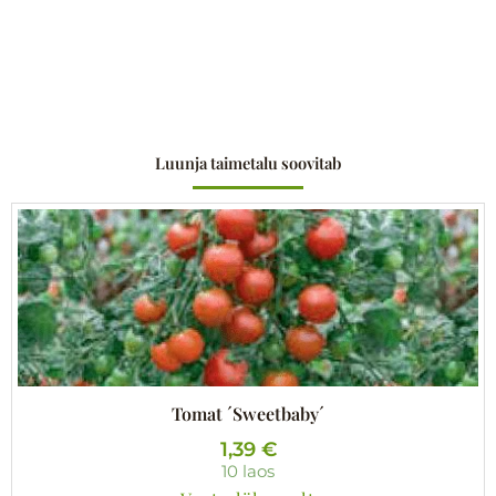
Luunja taimetalu soovitab
Tomat ´Sweetbaby´
1,39
€
10 laos