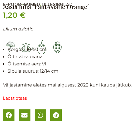
E-POOD
TAIMED
LILLESIBULAD
›
›
Aasia liilia ´FantAsiatic Orange´
1,20
€
Lilium asiatic
Kõrgus: 3
0-50 cm
Õite värv: oranž
Õitsemise aeg:
VII
Sibula suurus: 12/14 cm
Väljastamine alates mai algusest 2022 kuni kaupa jätkub.
Laost otsas