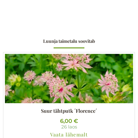
Luunja taimetalu soovitab
Suur tähtputk ´Florence´
6,00
€
26 laos
Vaata lähemalt