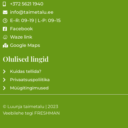
+372 5621 1940
info@taimetalu.ee
E–R: 09–19 | L-P: 09–15
Facebook
Waze link
Google Maps
Olulised lingid
Kuidas tellida?
Privaatsuspoliitika
Müügitingimused
© Luunja taimetalu | 2023
Veebilehe tegi
FRESHMAN