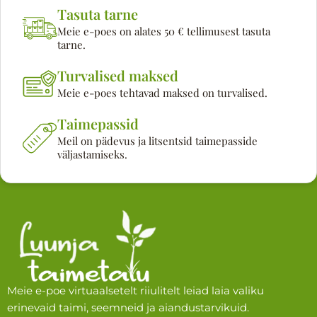
Tasuta tarne
Meie e-poes on alates 50 € tellimusest tasuta
tarne.
Turvalised maksed
Meie e-poes tehtavad maksed on turvalised.
Taimepassid
Meil on pädevus ja litsentsid taimepasside
väljastamiseks.
Meie e-poe virtuaalsetelt riiulitelt leiad laia valiku
erinevaid taimi, seemneid ja aiandustarvikuid.