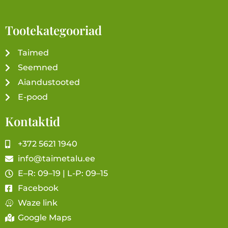
Tootekategooriad
Taimed
Seemned
Aiandustooted
E-pood
Kontaktid
+372 5621 1940
info@taimetalu.ee
E–R: 09–19 | L-P: 09–15
Facebook
Waze link
Google Maps