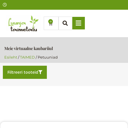
Skip
to
content
0
Cart
Meie virtuaalne kaubariiul
Esileht
/
TAIMED
/ Petuuniad
Filtreeri tooteid