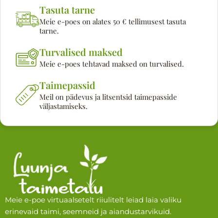
Tasuta tarne
Meie e-poes on alates 50 € tellimusest tasuta
tarne.
Turvalised maksed
Meie e-poes tehtavad maksed on turvalised.
Taimepassid
Meil on pädevus ja litsentsid taimepasside
väljastamiseks.
Meie e-poe virtuaalsetelt riiulitelt leiad laia valiku
erinevaid taimi, seemneid ja aiandustarvikuid.