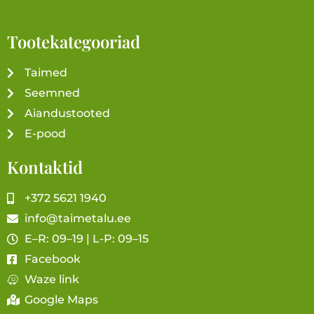
Tootekategooriad
Taimed
Seemned
Aiandustooted
E-pood
Kontaktid
+372 5621 1940
info@taimetalu.ee
E–R: 09–19 | L-P: 09–15
Facebook
Waze link
Google Maps