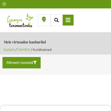
Skip
to
content
0
Cart
Meie virtuaalne kaubariiul
Esileht
/
TAIMED
/ Kuldkakrad
Filtreeri tooteid