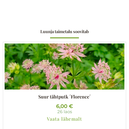
Luunja taimetalu soovitab
Suur tähtputk ´Florence´
6,00
€
26 laos
Vaata lähemalt