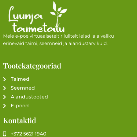
Meie e-poe virtuaalsetelt riiulitelt leiad laia valiku
erinevaid taimi, seemneid ja aiandustarvikuid.
Tootekategooriad
Taimed
Seemned
Aiandustooted
E-pood
Kontaktid
+372 5621 1940