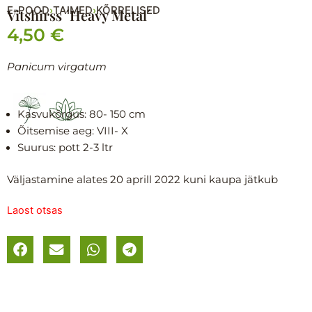
E-POOD
TAIMED
KÕRRELISED
›
›
Vitshirss ´Heavy Metal´
4,50
€
Panicum virgatum
Kasvukõrgus: 80- 150 cm
Õitsemise aeg:
VIII- X
Suurus: p
ott 2-3 ltr
Väljastamine alates 20 aprill 2022 kuni kaupa jätkub
Laost otsas