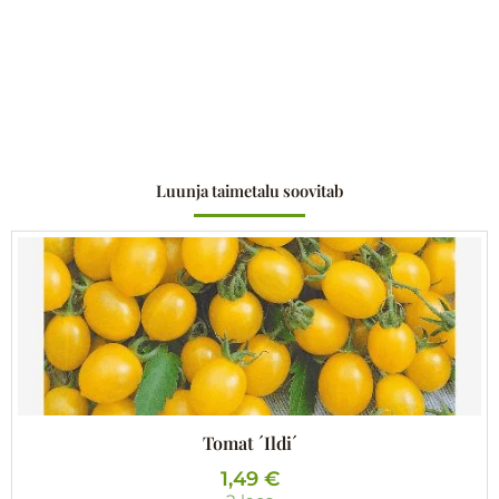
Luunja taimetalu soovitab
Tomat ´Ildi´
1,49
€