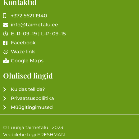
Kontaktid
+372 5621 1940
info@taimetalu.ee
E–R: 09–19 | L-P: 09–15
Facebook
Waze link
Google Maps
Olulised lingid
Kuidas tellida?
Privaatsuspoliitika
Müügitingimused
© Luunja taimetalu | 2023
Veebilehe tegi
FRESHMAN