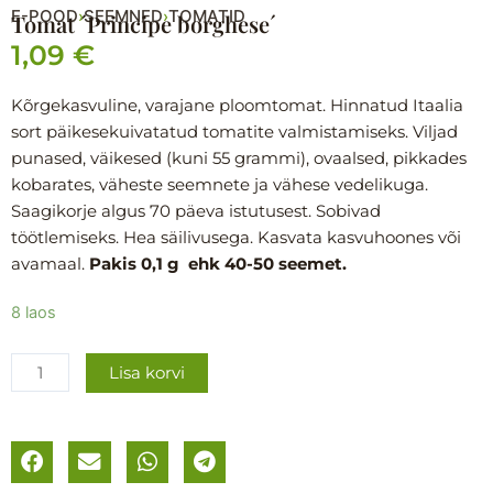
E-POOD
SEEMNED
TOMATID
›
›
Tomat ´Principe borghese´
1,09
€
Kõrgekasvuline, varajane ploomtomat. Hinnatud Itaalia
sort päikesekuivatatud tomatite valmistamiseks. Viljad
punased, väikesed (kuni 55 grammi), ovaalsed, pikkades
kobarates, väheste seemnete ja vähese vedelikuga.
Saagikorje algus 70 päeva istutusest. Sobivad
töötlemiseks. Hea säilivusega. Kasvata kasvuhoones või
avamaal.
Pakis 0,1 g ehk 40-50 seemet.
Tomat
8 laos
´Principe
borghese
Lisa korvi
´
kogus