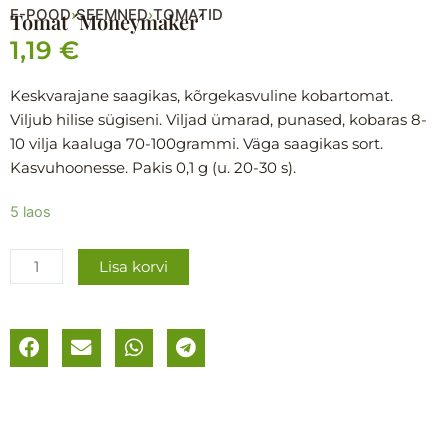
E-POOD
SEEMNED
TOMATID
›
›
Tomat ´Moneymaker´
1,19
€
Keskvarajane saagikas, kõrgekasvuline kobartomat.
Viljub hilise sügiseni. Viljad ümarad, punased, kobaras 8-
10 vilja kaaluga 70-100grammi. Väga saagikas sort.
Kasvuhoonesse. Pakis 0,1 g (u. 20-30 s).
Tomat
5 laos
´Moneymaker
´
Lisa korvi
kogus