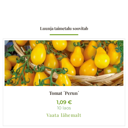
Luunja taimetalu soovitab
Tomat ´Perun´
1,09
€
10 laos
Vaata lähemalt