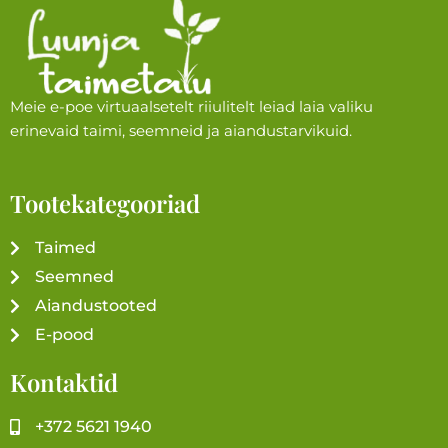
Meie e-poe virtuaalsetelt riiulitelt leiad laia valiku
erinevaid taimi, seemneid ja aiandustarvikuid.
Tootekategooriad
Taimed
Seemned
Aiandustooted
E-pood
Kontaktid
+372 5621 1940