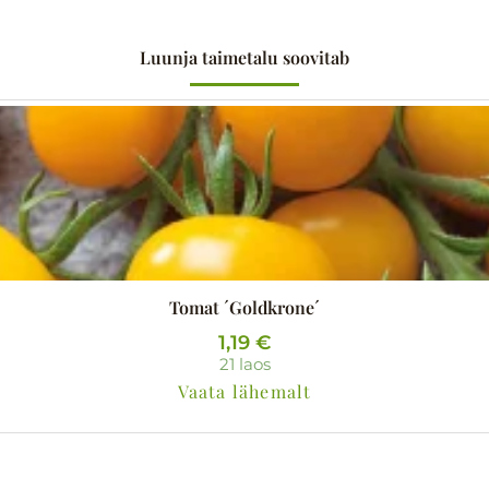
Luunja taimetalu soovitab
Tomat ´Goldkrone´
1,19
€
21 laos
Vaata lähemalt