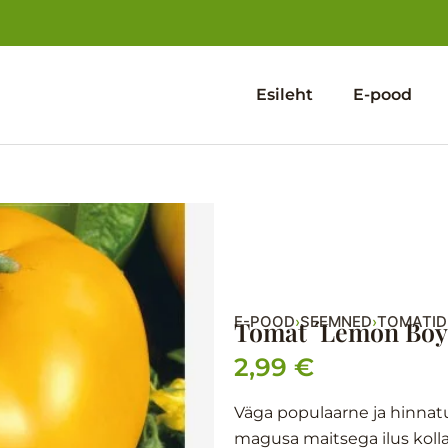
Esileht
E-pood
E-POOD
SEEMNED
TOMATID
›
›
Tomat ´Lemon Boy´
2,99
€
Väga populaarne ja hinnatu
magusa maitsega ilus kolla