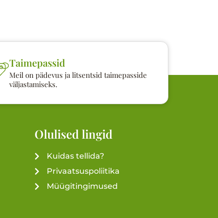
Taimepassid
Meil on pädevus ja litsentsid taimepasside
väljastamiseks.
Olulised lingid
Kuidas tellida?
Privaatsuspoliitika
Müügitingimused