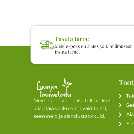
Tasuta tarne
Meie e-poes on alates 50 € tellimusest
tasuta tarne.
Toot
Ta
Meie e-poe virtuaalsetelt riiulitelt
Se
leiad laia valiku erinevaid taimi,
Ai
seemneid ja aiandustarvikuid.
E-