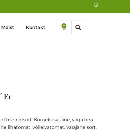
0
Cart
Meist
Kontakt
 F1
d hübriidsort. Kõrgekasvuline, väga hea
ne lihatomat, võileivatomat. Varajane sort.