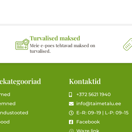
Turvalised maksed
Meie e-poes tehtavad maksed on
turvalised.
ekategooriad
Kontaktid
imed
+372 5621 1940
emned
info@taimetalu.ee
andustooted
E–R: 09–19 | L-P: 09–15
pood
Facebook
Waze link