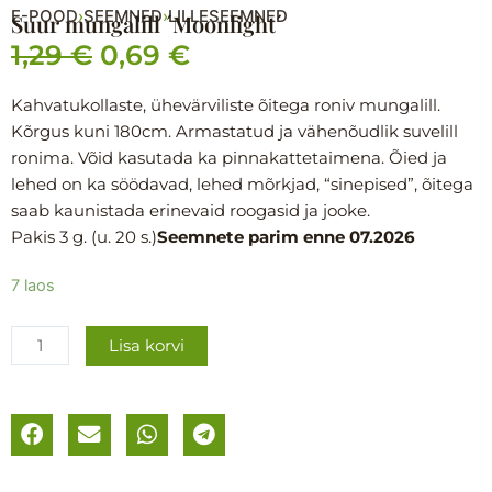
E-POOD
SEEMNED
LILLESEEMNED
›
›
Suur mungalill ´Moonlight´
1,29
€
0,69
€
Algne
Praegune
hind
hind
Kahvatukollaste, ühevärviliste õitega roniv mungalill.
Kõrgus kuni 180cm. Armastatud ja vähenõudlik suvelill
oli:
on:
ronima. Võid kasutada ka pinnakattetaimena. Õied ja
1,29 €.
0,69 €.
lehed on ka söödavad, lehed mõrkjad, “sinepised”, õitega
saab kaunistada erinevaid roogasid ja jooke.
Pakis 3 g. (u. 20 s.)
Seemnete parim enne 07.2026
Suur
7 laos
mungalill
´Moonlight
Lisa korvi
´
kogus