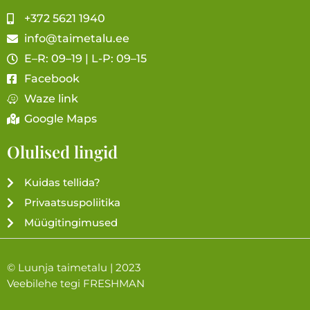
+372 5621 1940
info@taimetalu.ee
E–R: 09–19 | L-P: 09–15
Facebook
Waze link
Google Maps
Olulised lingid
Kuidas tellida?
Privaatsuspoliitika
Müügitingimused
© Luunja taimetalu | 2023
Veebilehe tegi
FRESHMAN