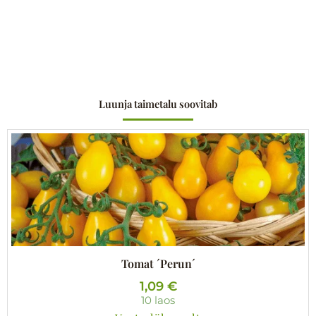
Luunja taimetalu soovitab
Tomat ´Perun´
1,09
€
10 laos