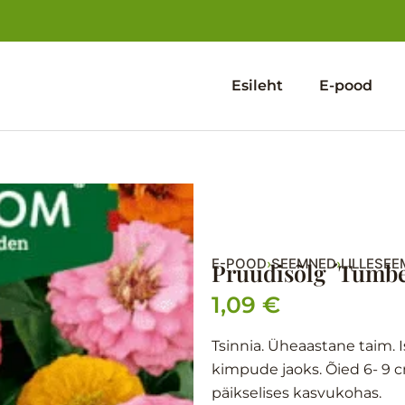
Esileht
E-pood
E-POOD
SEEMNED
LILLESE
›
›
Pruudisõlg ´Tumbe
1,09
€
Tsinnia. Üheaastane taim. 
kimpude jaoks. Õied 6- 9 c
päikselises kasvukohas.