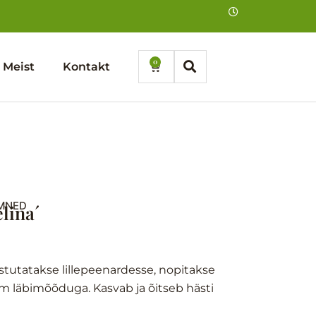
0
Cart
Meist
Kontakt
EMNED
lina´
Istutatakse lillepeenardesse, nopitakse
m läbimõõduga. Kasvab ja õitseb hästi