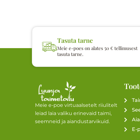
Tasuta tarne
Meie e-poes on alates 50 € tellimusest
tasuta tarne.
Toot
Ta
Meie e-poe virtuaalsetelt riiulitelt
Se
leiad laia valiku erinevaid taimi,
Ai
seemneid ja aiandustarvikuid.
E-