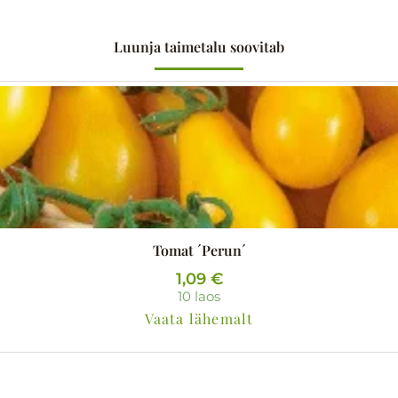
Luunja taimetalu soovitab
Tomat ´Perun´
1,09
€
10 laos
Vaata lähemalt