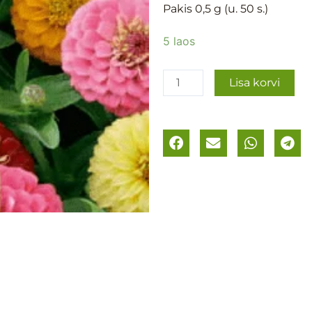
Pakis 0,5 g (u. 50 s.)
Pruudisõlg
5 laos
´Tumbelina
´
Lisa korvi
kogus