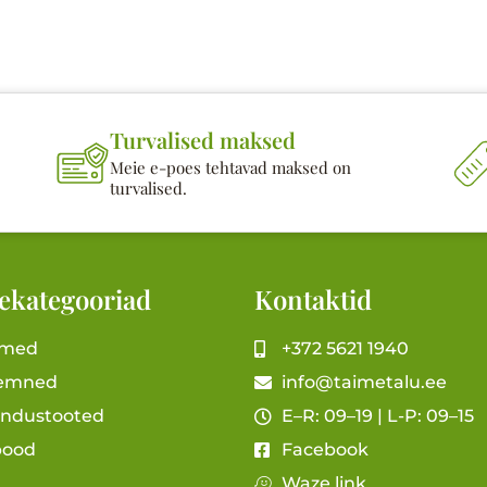
Turvalised maksed
Meie e-poes tehtavad maksed on
turvalised.
ekategooriad
Kontaktid
imed
+372 5621 1940
emned
info@taimetalu.ee
andustooted
E–R: 09–19 | L-P: 09–15
pood
Facebook
Waze link