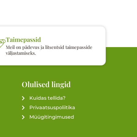
Taimepassid
Meil on pädevus ja litsentsid taimepasside
väljastamiseks.
Olulised lingid
Kuidas tellida?
Privaatsuspoliitika
Müügitingimused