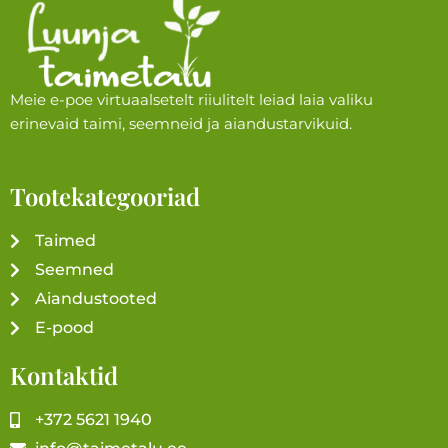
Meie e-poe virtuaalsetelt riiulitelt leiad laia valiku
erinevaid taimi, seemneid ja aiandustarvikuid.
Tootekategooriad
Taimed
Seemned
Aiandustooted
E-pood
Kontaktid
+372 5621 1940