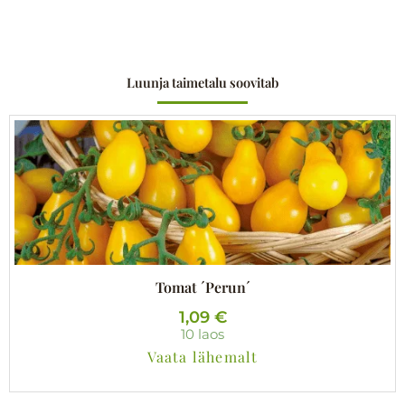
Luunja taimetalu soovitab
Tomat ´Perun´
1,09
€
10 laos
Vaata lähemalt