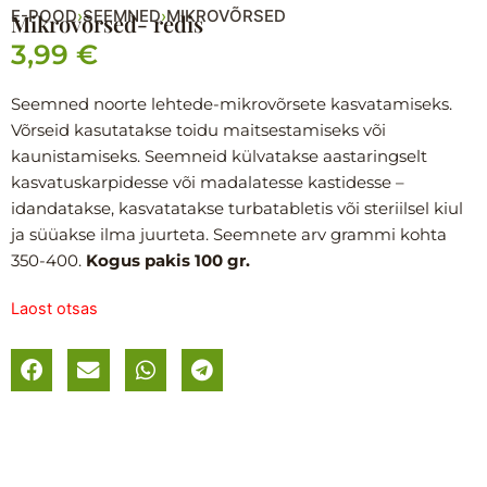
E-POOD
SEEMNED
MIKROVÕRSED
›
›
Mikrovõrsed- redis
3,99
€
Seemned noorte lehtede-mikrovõrsete kasvatamiseks.
Võrseid kasutatakse toidu maitsestamiseks või
kaunistamiseks. Seemneid külvatakse aastaringselt
kasvatuskarpidesse või madalatesse kastidesse –
idandatakse, kasvatatakse turbatabletis või steriilsel kiul
ja süüakse ilma juurteta. Seemnete arv grammi kohta
350-400.
Kogus pakis 100 gr.
Laost otsas