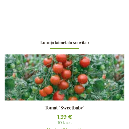
Luunja taimetalu soovitab
Tomat ´Sweetbaby´
1,39
€
10 laos