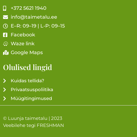
+372 5621 1940
info@taimetalu.ee
E–R: 09–19 | L-P: 09–15
Facebook
Waze link
Google Maps
Olulised lingid
Kuidas tellida?
Privaatsuspoliitika
Müügitingimused
© Luunja taimetalu | 2023
Veebilehe tegi
FRESHMAN