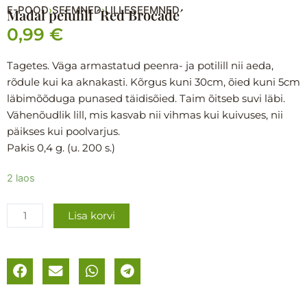
E-POOD
SEEMNED
LILLESEEMNED
›
›
Madal peiulill ´Red Brocade´
0,99
€
Tagetes. Väga armastatud peenra- ja potilill nii aeda,
rõdule kui ka aknakasti. Kõrgus kuni 30cm, õied kuni 5cm
läbimõõduga punased täidisõied. Taim õitseb suvi läbi.
Vähenõudlik lill, mis kasvab nii vihmas kui kuivuses, nii
päikses kui poolvarjus.
Pakis 0,4 g. (u. 200 s.)
Madal
2 laos
peiulill
´Red
Lisa korvi
Brocade
´
kogus