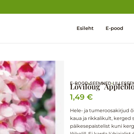
Esileht
E-pood
E-POOD
SEEMNED
LILLESE
›
›
Lõvilõug ´Applebl
1,49
€
Hele- ja tumeroosakirjud õ
kaua ja rikkalikult, kerged
päikesepaistelist kuni ke
lõikelill. Ei karda lühiajalis