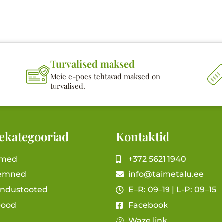
Turvalised maksed
Meie e-poes tehtavad maksed on
turvalised.
ekategooriad
Kontaktid
imed
+372 5621 1940
emned
info@taimetalu.ee
andustooted
E–R: 09–19 | L-P: 09–15
pood
Facebook
Waze link