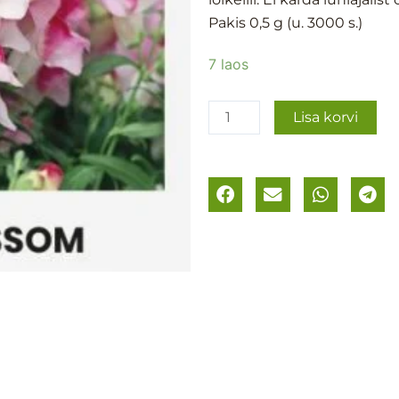
Pakis 0,5 g (u. 3000 s.)
Lõvilõug
7 laos
´Appleblossom
´
Lisa korvi
kogus