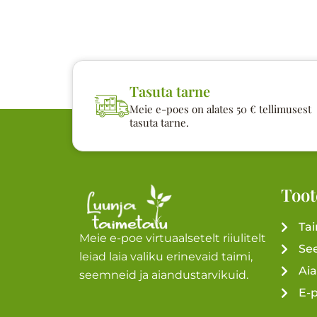
Tasuta tarne
Meie e-poes on alates 50 € tellimusest
tasuta tarne.
Toot
Ta
Meie e-poe virtuaalsetelt riiulitelt
Se
leiad laia valiku erinevaid taimi,
Ai
seemneid ja aiandustarvikuid.
E-