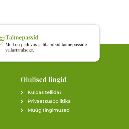
Taimepassid
Meil on pädevus ja litsentsid taimepasside
väljastamiseks.
Olulised lingid
Kuidas tellida?
Privaatsuspoliitika
Müügitingimused