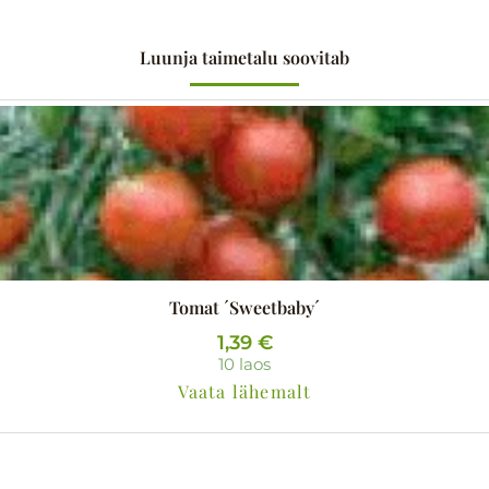
Luunja taimetalu soovitab
Tomat ´Sweetbaby´
1,39
€
10 laos
Vaata lähemalt