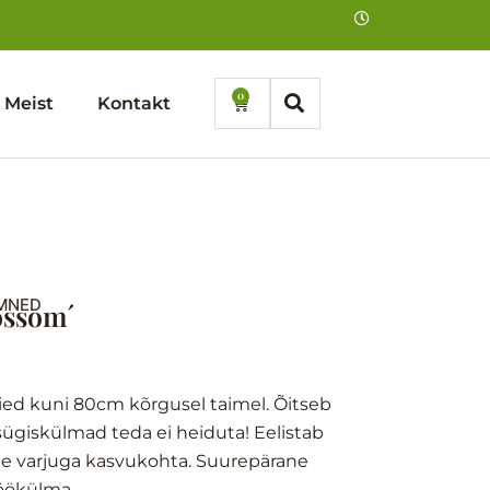
0
Cart
Meist
Kontakt
EMNED
ossom´
ied kuni 80cm kõrgusel taimel. Õitseb
 sügiskülmad teda ei heiduta! Eelistab
rge varjuga kasvukohta. Suurepärane
t öökülma.