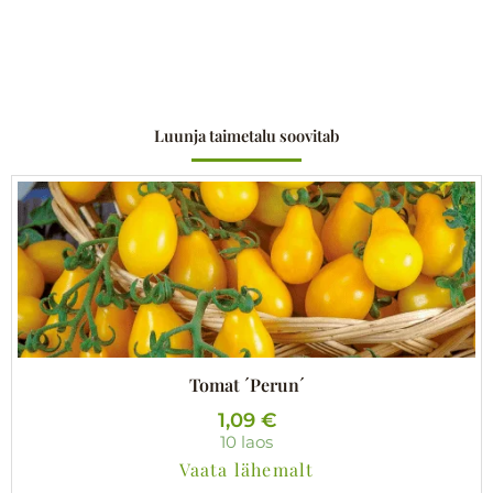
Luunja taimetalu soovitab
Tomat ´Perun´
1,09
€
10 laos
Vaata lähemalt