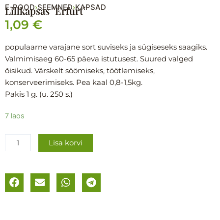
E-POOD
SEEMNED
KAPSAD
›
›
Lillkapsas ´Erfurt´
1,09
€
populaarne varajane sort suviseks ja sügiseseks saagiks.
Valmimisaeg 60-65 päeva istutusest. Suured valged
õisikud. Värskelt söömiseks, töötlemiseks,
konserveerimiseks. Pea kaal 0,8-1,5kg.
Pakis 1 g. (u. 250 s.)
Lillkapsas
7 laos
´Erfurt
´
Lisa korvi
kogus