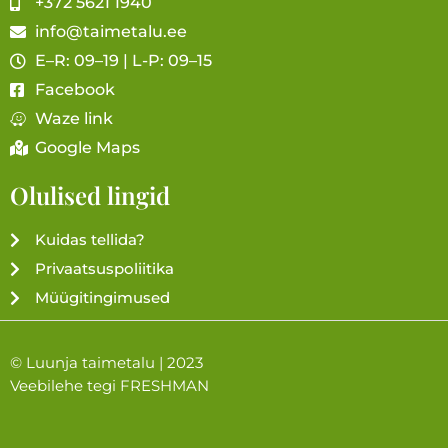
+372 5621 1940
info@taimetalu.ee
E–R: 09–19 | L-P: 09–15
Facebook
Waze link
Google Maps
Olulised lingid
Kuidas tellida?
Privaatsuspoliitika
Müügitingimused
© Luunja taimetalu | 2023
Veebilehe tegi
FRESHMAN