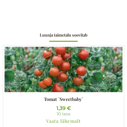
Luunja taimetalu soovitab
Tomat ´Sweetbaby´
1,39
€
10 laos
Vaata lähemalt