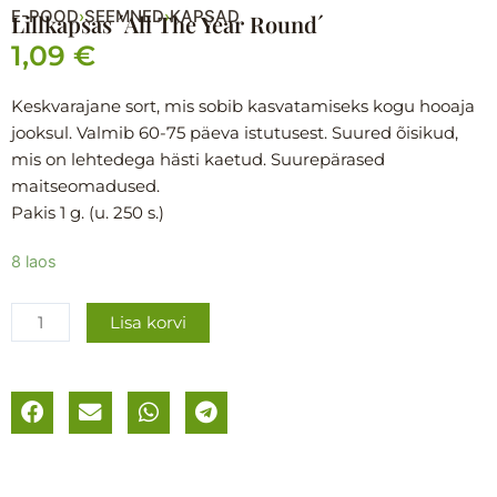
E-POOD
SEEMNED
KAPSAD
›
›
Lillkapsas ´All The Year Round´
1,09
€
Keskvarajane sort, mis sobib kasvatamiseks kogu hooaja
jooksul. Valmib 60-75 päeva istutusest. Suured õisikud,
mis on lehtedega hästi kaetud. Suurepärased
maitseomadused.
Pakis 1 g. (u. 250 s.)
Lillkapsas
8 laos
´All
The
Lisa korvi
Year
Round
´
kogus