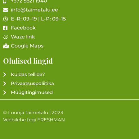
+372 5621 1940
info@taimetalu.ee
E–R: 09–19 | L-P: 09–15
Facebook
Waze link
Google Maps
Olulised lingid
Kuidas tellida?
Privaatsuspoliitika
Müügitingimused
© Luunja taimetalu | 2023
Veebilehe tegi
FRESHMAN