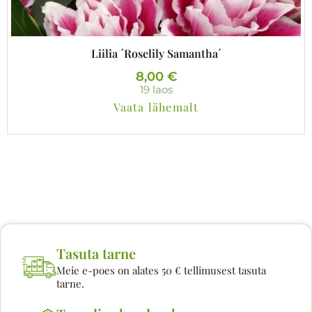
Liilia ´Roselily Samantha´
8,00
€
19 laos
Vaata lähemalt
Tasuta tarne
Meie e-poes on alates 50 € tellimusest tasuta
tarne.