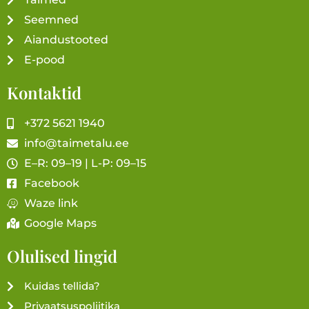
Seemned
Aiandustooted
E-pood
Kontaktid
+372 5621 1940
info@taimetalu.ee
E–R: 09–19 | L-P: 09–15
Facebook
Waze link
Google Maps
Olulised lingid
Kuidas tellida?
Privaatsuspoliitika