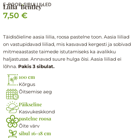
E-POOD
SIBULLILLED
›
Liilia ´Bentley´
7,50
€
Täidisõieline aasia liilia, roosa pastelne toon. Aasia liiliad
on vastupidavad liiliad, mis kasvavad kergesti ja sobivad
mitmeaastaste taimede istutamiseks ka avalikku
haljastusse. Annavad suure hulga õisi. Aasia liiliad ei
lõhna.
Pakis 3 sibulat.
100 cm
Kõrgus
Õitsemise aeg
Päikseline
Kasvukeskkond
pastelne roosa
Õite värv
sibul 16-18 cm