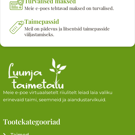
Turvalised maksed
Meie e-poes tehtavad maksed on turvalised.
Taimepassid
Meil on pädevus ja litsentsid taimepasside
väljastamiseks.
Meie e-poe virtuaalsetelt riiulitelt leiad laia valiku
erinevaid taimi, seemneid ja aiandustarvikuid.
Tootekategooriad
Taimed