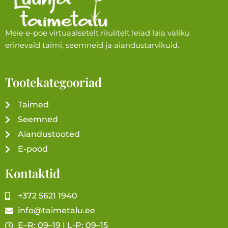
Meie e-poe virtuaalsetelt riiulitelt leiad laia valiku
erinevaid taimi, seemneid ja aiandustarvikuid.
Tootekategooriad
Taimed
Seemned
Aiandustooted
E-pood
Kontaktid
+372 5621 1940
info@taimetalu.ee
E–R: 09–19 | L-P: 09–15