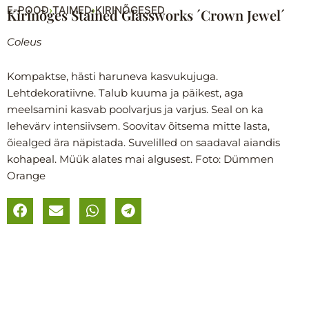
E-POOD
TAIMED
KIRINÕGESED
›
›
Kirinõges Stained Glassworks ´Crown Jewel´
Coleus
Kompaktse, hästi haruneva kasvukujuga.
Lehtdekoratiivne. Talub kuuma ja päikest, aga
meelsamini kasvab poolvarjus ja varjus. Seal on ka
lehevärv intensiivsem. Soovitav õitsema mitte lasta,
õiealged ära näpistada. Suvelilled on saadaval aiandis
kohapeal. Müük alates mai algusest. Foto: Dümmen
Orange