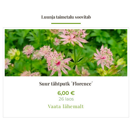
Luunja taimetalu soovitab
Suur tähtputk ´Florence´
6,00
€
26 laos
Vaata lähemalt