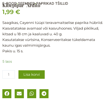
E-POOD
SEEMNED
PAPRIKAD TŠILLID
›
›
Kibepipar ´Ardito´
1,99
€
Saagikas, Cayenni tüüpi teravamaitselise paprika hübriid.
Kasvatatakse avamaal või kasvuhoones. Viljad piklikud,
kitsad u 18 cm ja kaaluvad u. 40 g.
Kasutatakse vürtsina, Konserveeritakse tükeldamata
kaunu igas valmimisjärgus.
Pakis u. 15 s.
Kibepipar
5 laos
´Ardito
´
Lisa korvi
kogus