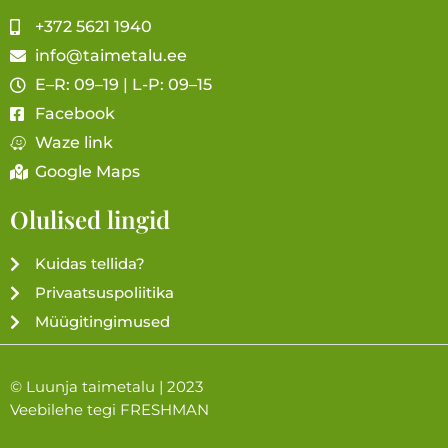
+372 5621 1940
info@taimetalu.ee
E–R: 09–19 | L-P: 09–15
Facebook
Waze link
Google Maps
Olulised lingid
Kuidas tellida?
Privaatsuspoliitika
Müügitingimused
© Luunja taimetalu | 2023
Veebilehe tegi
FRESHMAN