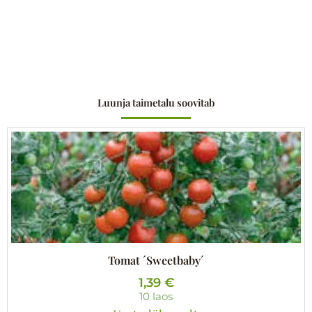
Luunja taimetalu soovitab
Tomat ´Sweetbaby´
1,39
€
10 laos