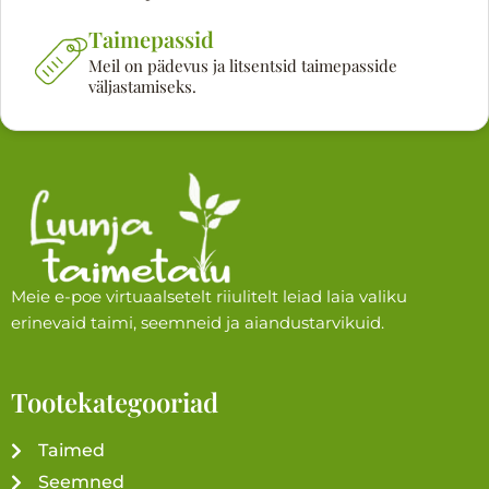
Taimepassid
Meil on pädevus ja litsentsid taimepasside
väljastamiseks.
Meie e-poe virtuaalsetelt riiulitelt leiad laia valiku
erinevaid taimi, seemneid ja aiandustarvikuid.
Tootekategooriad
Taimed
Seemned