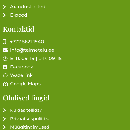
Aiandustooted
E-pood
Kontaktid
+372 5621 1940
info@taimetalu.ee
E–R: 09–19 | L-P: 09–15
Facebook
Waze link
Google Maps
Olulised lingid
Kuidas tellida?
Privaatsuspoliitika
Müügitingimused