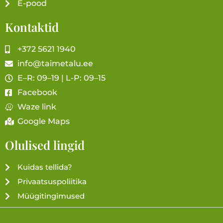
E-pood
Kontaktid
+372 5621 1940
info@taimetalu.ee
E–R: 09–19 | L-P: 09–15
Facebook
Waze link
Google Maps
Olulised lingid
Kuidas tellida?
Privaatsuspoliitika
Müügitingimused