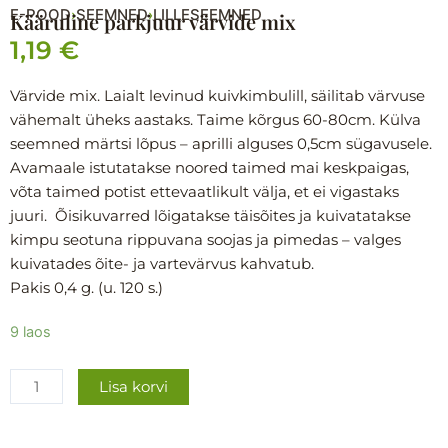
E-POOD
SEEMNED
LILLESEEMNED
›
›
Kääruline parkjuur värvide mix
1,19
€
Värvide mix. Laialt levinud kuivkimbulill, säilitab värvuse
vähemalt üheks aastaks. Taime kõrgus 60-80cm. Külva
seemned märtsi lõpus – aprilli alguses 0,5cm sügavusele.
Avamaale istutatakse noored taimed mai keskpaigas,
võta taimed potist ettevaatlikult välja, et ei vigastaks
juuri. Õisikuvarred lõigatakse täisõites ja kuivatatakse
kimpu seotuna rippuvana soojas ja pimedas – valges
kuivatades õite- ja vartevärvus kahvatub.
Pakis 0,4 g. (u. 120 s.)
Kääruline
9 laos
parkjuur
värvide
Lisa korvi
mix
kogus