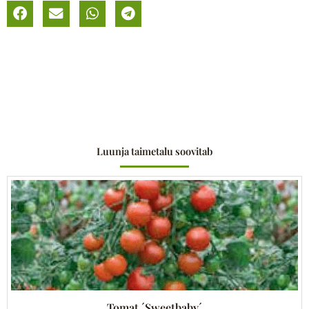
Luunja taimetalu soovitab
Tomat ´Sweetbaby´