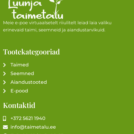
Meie e-poe virtuaalsetelt riiulitelt leiad laia valiku
erinevaid taimi, seemneid ja aiandustarvikuid.
Tootekategooriad
Taimed
Seemned
Aiandustooted
E-pood
Kontaktid
+372 5621 1940
info@taimetalu.ee