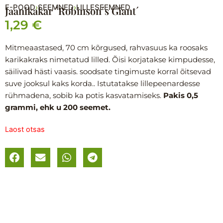
E-POOD
SEEMNED
LILLESEEMNED
›
›
Jaanikakar ´Robinson´s Giant´
1,29
€
Mitmeaastased, 70 cm kõrgused, rahvasuus ka roosaks
karikakraks nimetatud lilled. Õisi korjatakse kimpudesse,
säilivad hästi vaasis. soodsate tingimuste korral õitsevad
suve jooksul kaks korda.. Istutatakse lillepeenardesse
rühmadena, sobib ka potis kasvatamiseks.
Pakis 0,5
grammi, ehk u 200 seemet.
Laost otsas