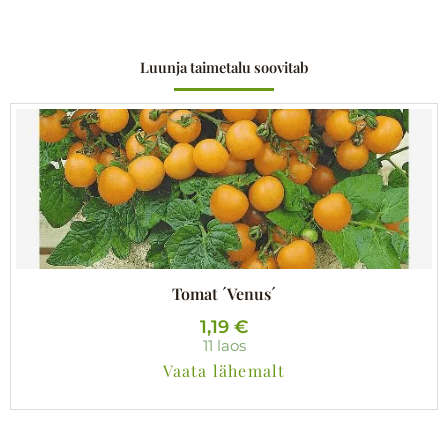
Luunja taimetalu soovitab
Tomat ´Venus´
1,19
€
11 laos
Vaata lähemalt