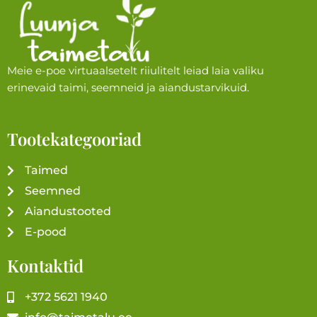
Meie e-poe virtuaalsetelt riiulitelt leiad laia valiku
erinevaid taimi, seemneid ja aiandustarvikuid.
Tootekategooriad
Taimed
Seemned
Aiandustooted
E-pood
Kontaktid
+372 5621 1940