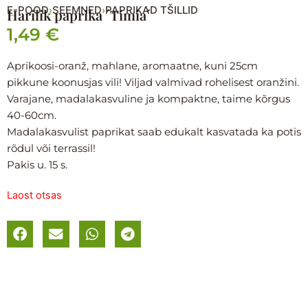
E-POOD
SEEMNED
PAPRIKAD TŠILLID
›
›
Harilik paprika ´Timia´
1,49
€
Aprikoosi-oranž, mahlane, aromaatne, kuni 25cm
pikkune koonusjas vili! Viljad valmivad rohelisest oranžini.
Varajane, madalakasvuline ja kompaktne, taime kõrgus
40-60cm.
Madalakasvulist paprikat saab edukalt kasvatada ka potis
rõdul või terrassil!
Pakis u. 15 s.
Laost otsas