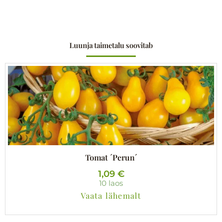
Luunja taimetalu soovitab
Tomat ´Perun´
1,09
€
10 laos
Vaata lähemalt