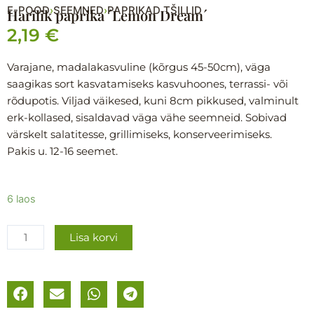
E-POOD
SEEMNED
PAPRIKAD TŠILLID
›
›
Harilik paprika ´Lemon Dream´
2,19
€
Varajane, madalakasvuline (kõrgus 45-50cm), väga
saagikas sort kasvatamiseks kasvuhoones, terrassi- või
rõdupotis. Viljad väikesed, kuni 8cm pikkused, valminult
erk-kollased, sisaldavad väga vähe seemneid. Sobivad
värskelt salatitesse, grillimiseks, konserveerimiseks.
Pakis u. 12-16 seemet.
Harilik
6 laos
paprika
´Lemon
Lisa korvi
Dream
´
kogus