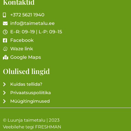
Kontaktid
+372 5621 1940
info@taimetalu.ee
E–R: 09–19 | L-P: 09–15
Facebook
Waze link
Google Maps
Olulised lingid
Kuidas tellida?
Privaatsuspoliitika
Müügitingimused
© Luunja taimetalu | 2023
Veebilehe tegi
FRESHMAN