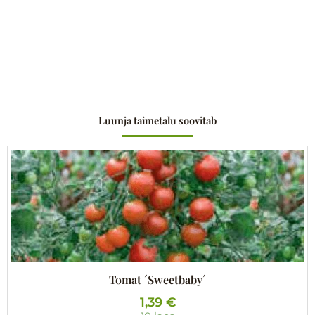
Luunja taimetalu soovitab
Tomat ´Sweetbaby´
1,39
€