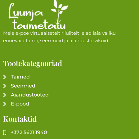
Meie e-poe virtuaalsetelt riiulitelt leiad laia valiku
erinevaid taimi, seemneid ja aiandustarvikuid.
Tootekategooriad
Taimed
Seemned
Aiandustooted
E-pood
Kontaktid
+372 5621 1940