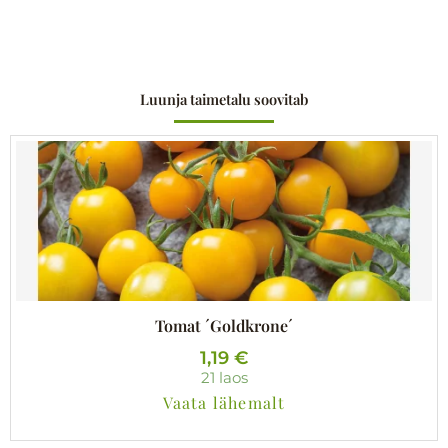
Luunja taimetalu soovitab
Tomat ´Goldkrone´
1,19
€
21 laos
Vaata lähemalt