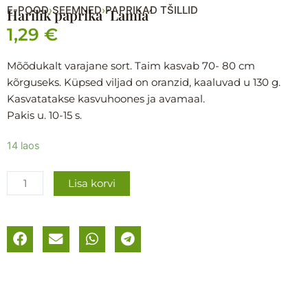
E-POOD
SEEMNED
PAPRIKAD TŠILLID
›
›
Harilik paprika ´Lamia´
1,29
€
Mõõdukalt varajane sort. Taim kasvab 70- 80 cm
kõrguseks. Küpsed viljad on oranzid, kaaluvad u 130 g.
Kasvatatakse kasvuhoones ja avamaal.
Pakis u. 10-15 s.
Harilik
14 laos
paprika
´Lamia
Lisa korvi
´
kogus