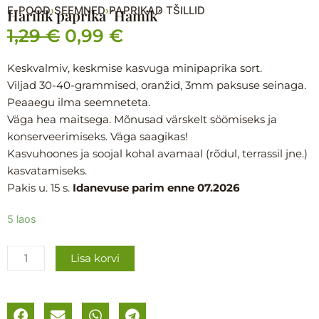
E-POOD
SEEMNED
PAPRIKAD TŠILLID
›
›
Harilik paprika ´Hamik´
1,29
€
0,99
€
Algne
Praegune
hind
hind
Keskvalmiv, keskmise kasvuga minipaprika sort.
Viljad 30-40-grammised, oranžid, 3mm paksuse seinaga.
oli:
on:
Peaaegu ilma seemneteta.
1,29 €.
0,99 €.
Väga hea maitsega. Mõnusad värskelt söömiseks ja
konserveerimiseks. Väga saagikas!
Kasvuhoones ja soojal kohal avamaal (rõdul, terrassil jne.)
kasvatamiseks.
Pakis u. 15 s.
Idanevuse parim enne 07.2026
Harilik
5 laos
paprika
´Hamik
Lisa korvi
´
kogus