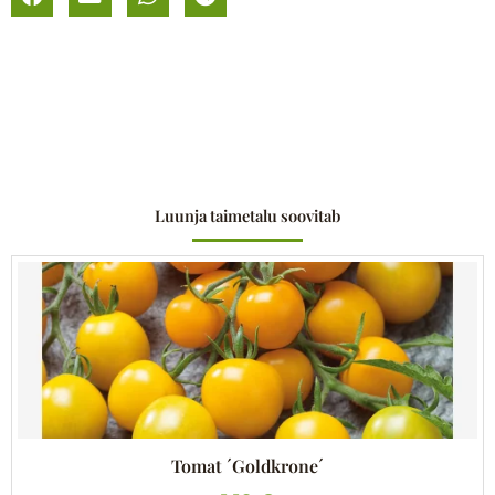
Luunja taimetalu soovitab
Tomat ´Goldkrone´