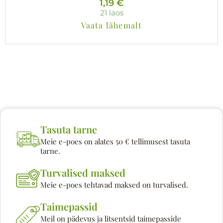
1,19
€
21 laos
Vaata lähemalt
Tasuta tarne
Meie e-poes on alates 50 € tellimusest tasuta
tarne.
Turvalised maksed
Meie e-poes tehtavad maksed on turvalised.
Taimepassid
Meil on pädevus ja litsentsid taimepasside