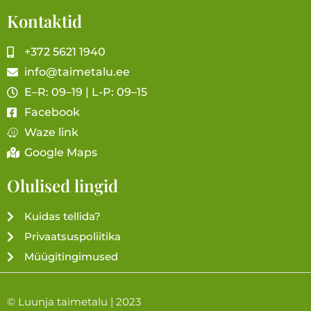
Kontaktid
+372 5621 1940
info@taimetalu.ee
E–R: 09–19 | L-P: 09–15
Facebook
Waze link
Google Maps
Olulised lingid
Kuidas tellida?
Privaatsuspoliitika
Müügitingimused
© Luunja taimetalu | 2023