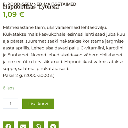
E-POOD
SEEMNED
MAITSETAIMED
›
›
Hapuoblikas ´Lyonski´
1,09
€
Mitmeaastane taim, üks varasemaid lehtaedvilju.
Külvatakse mais kasvukohale, esimesi lehti saad juba kuu
aja pärast, suuremat saaki hakatakse koristama järgmise
aasta aprillis. Lehed sisaldavad palju C-vitamiini, karotiini
ja õunhapet. Noored lehed sisaldavad vähem oblikhapet
ja on seetõttu tervislikumad. Hapuoblikast valmistatakse
suppe, salateid, pirukatäidiseid.
Pakis 2 g. (2000-3000 s.)
Hapuoblikas
6 laos
´Lyonski
´
Lisa korvi
kogus