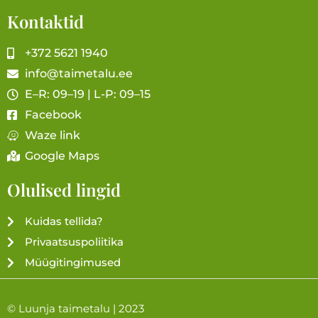
Kontaktid
+372 5621 1940
info@taimetalu.ee
E–R: 09–19 | L-P: 09–15
Facebook
Waze link
Google Maps
Olulised lingid
Kuidas tellida?
Privaatsuspoliitika
Müügitingimused
© Luunja taimetalu | 2023