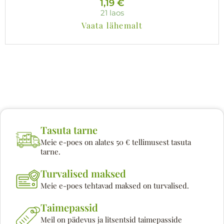
1,19
€
21 laos
Vaata lähemalt
Tasuta tarne
Meie e-poes on alates 50 € tellimusest tasuta
tarne.
Turvalised maksed
Meie e-poes tehtavad maksed on turvalised.
Taimepassid
Meil on pädevus ja litsentsid taimepasside