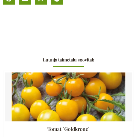
Luunja taimetalu soovitab
Tomat ´Goldkrone´