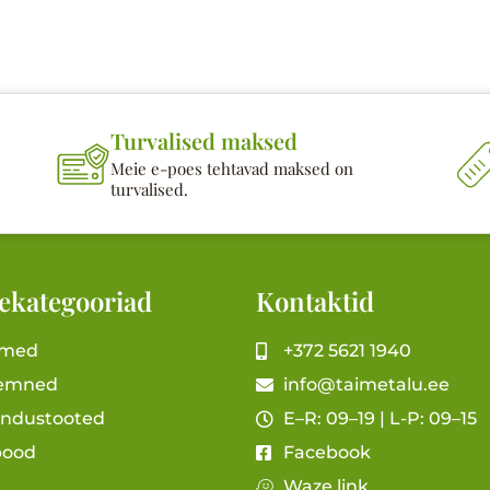
Turvalised maksed
Meie e-poes tehtavad maksed on
turvalised.
ekategooriad
Kontaktid
imed
+372 5621 1940
emned
info@taimetalu.ee
andustooted
E–R: 09–19 | L-P: 09–15
pood
Facebook
Waze link