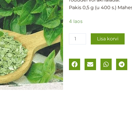
Pakis 0,5 g (u 400 s.) Mah
Basiilik
4 laos
´Cinnamon
´
Lisa korvi
kogus