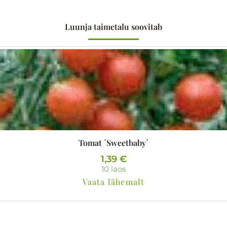
Luunja taimetalu soovitab
Tomat ´Sweetbaby´
1,39
€
10 laos
Vaata lähemalt