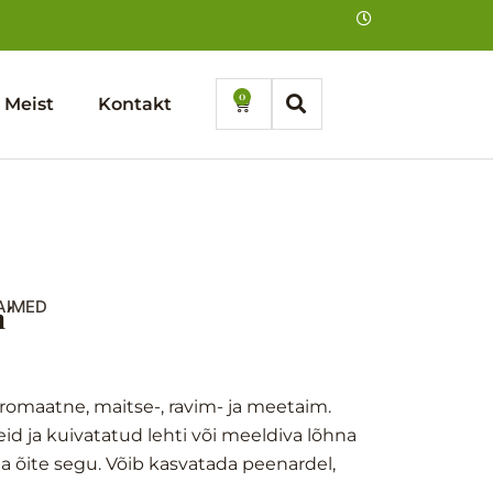
0
Cart
Meist
Kontakt
AIMED
n´
aromaatne, maitse-, ravim- ja meetaim.
id ja kuivatatud lehti või meeldiva lõhna
a õite segu. Võib kasvatada peenardel,