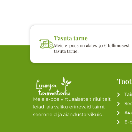
Tasuta tarne
Meie e-poes on alates 50 € tellimusest
tasuta tarne.
Toot
Ta
Meie e-poe virtuaalsetelt riiulitelt
Se
leiad laia valiku erinevaid taimi,
Ai
seemneid ja aiandustarvikuid.
E-