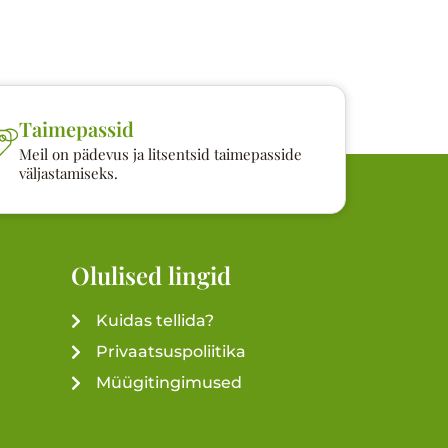
Taimepassid
Meil on pädevus ja litsentsid taimepasside
väljastamiseks.
Olulised lingid
Kuidas tellida?
Privaatsuspoliitika
Müügitingimused