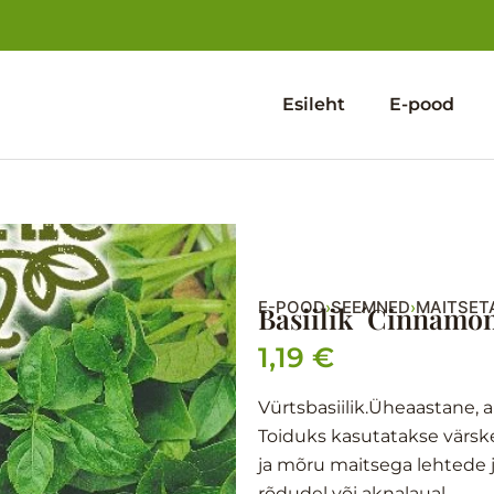
Esileht
E-pood
E-POOD
SEEMNED
MAITSET
›
›
Basiilik ´Cinnamo
1,19
€
Vürtsbasiilik.Üheaastane, 
Toiduks kasutatakse värske
ja mõru maitsega lehtede j
rõdudel või aknalaual.