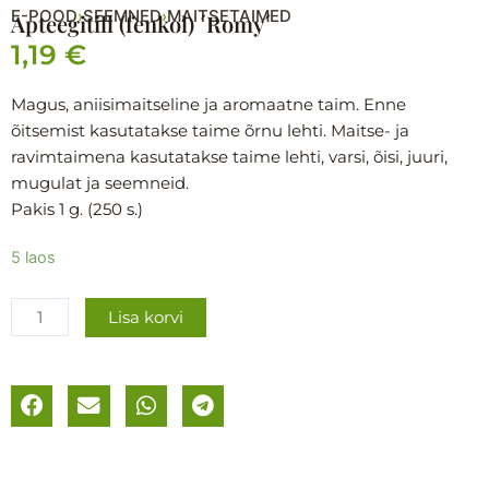
E-POOD
SEEMNED
MAITSETAIMED
›
›
Apteegitill (fenkol) ´Romy´
1,19
€
Magus, aniisimaitseline ja aromaatne taim. Enne
õitsemist kasutatakse taime õrnu lehti. Maitse- ja
ravimtaimena kasutatakse taime lehti, varsi, õisi, juuri,
mugulat ja seemneid.
Pakis 1 g. (250 s.)
Apteegitill
5 laos
(fenkol)
´Romy
Lisa korvi
´
kogus