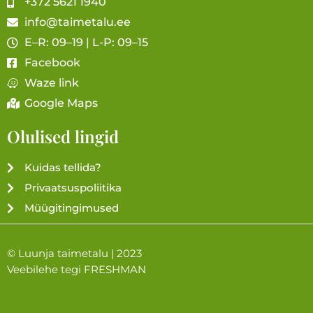
+372 5621 1940
info@taimetalu.ee
E–R: 09–19 | L-P: 09–15
Facebook
Waze link
Google Maps
Olulised lingid
Kuidas tellida?
Privaatsuspoliitika
Müügitingimused
© Luunja taimetalu | 2023
Veebilehe tegi
FRESHMAN