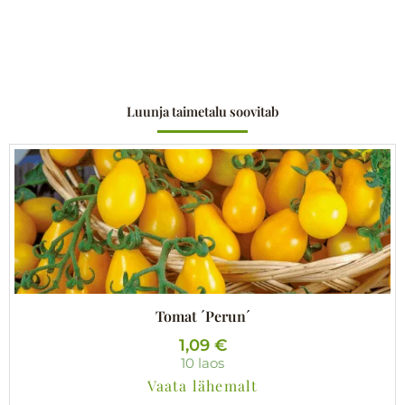
Luunja taimetalu soovitab
Tomat ´Perun´
1,09
€
10 laos
Vaata lähemalt