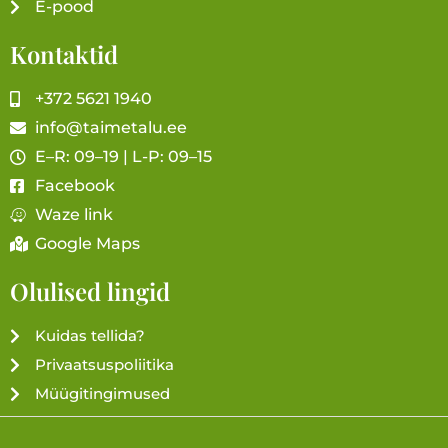
E-pood
Kontaktid
+372 5621 1940
info@taimetalu.ee
E–R: 09–19 | L-P: 09–15
Facebook
Waze link
Google Maps
Olulised lingid
Kuidas tellida?
Privaatsuspoliitika
Müügitingimused