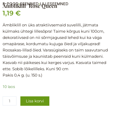
E-POOD
SEEMNED
LILLESEEMNED
›
›
Ämbliklill ´Rose Queen´
1,19
€
Ämbliklill on üks atraktiivsemaid suvelilli, jätmata
külmaks ühtegi lillesõpra! Taime kõrgus kuni 100cm,
dekoratiivsed on nii sõrmjagused lehed kui ka väga
omapärase, kordumatu kujuga õied ja viljakuprad!
Roosakas-lillad õied. Varasügiseks on taim saavutanud
täisvõimsuse ja kaunistab peenraid kuni külmadeni.
Kasvab nii päikeses kui kerges varjus. Kasvata taimed
ette. Sobib lõikelilleks. Kuni 90 cm
Pakis 0,4 g. (u. 150 s.)
Ämbliklill
10 laos
´Rose
Queen
Lisa korvi
´
kogus