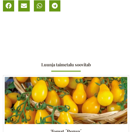
Luunja taimetalu soovitab
Tomat ´Perun´